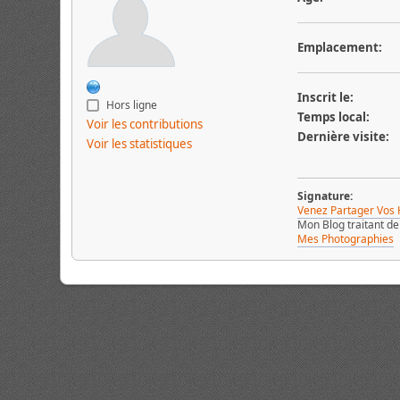
Emplacement:
Inscrit le:
Hors ligne
Temps local:
Voir les contributions
Dernière visite:
Voir les statistiques
Signature:
Venez Partager Vos 
Mon Blog traitant d
Mes Photographies