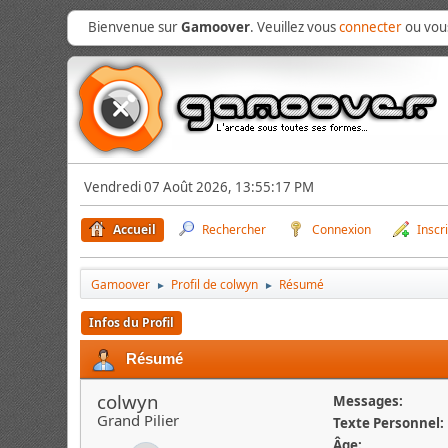
Bienvenue sur
Gamoover
. Veuillez vous
connecter
ou vo
Vendredi 07 Août 2026, 13:55:17 PM
Accueil
Rechercher
Connexion
Inscr
Gamoover
Profil de colwyn
Résumé
►
►
Infos du Profil
Résumé
colwyn
Messages:
Grand Pilier
Texte Personnel:
Âge: