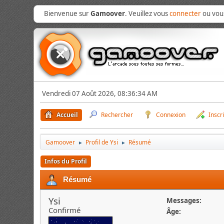
Bienvenue sur
Gamoover
. Veuillez vous
connecter
ou vo
Vendredi 07 Août 2026, 08:36:34 AM
Accueil
Rechercher
Connexion
Inscr
Gamoover
Profil de Ysi
Résumé
►
►
Infos du Profil
Résumé
Ysi
Messages:
Confirmé
Âge: