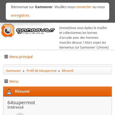
Bienvenue sur
Gamoover
. Veuillez vous
connecter
ou vous
enregistrer
.
[move]
Vous vous épilez le maillot
et collectionnez les bornes
d'arcade avec des hommes
musclés dessus ? Alors soyez les
bienvenus sur Gamoover ! [/move]
Menu principal
Gamoover
Profil de 64supermot
Résumé
►
►
Menu
Résumé
64supermot
Intéressé