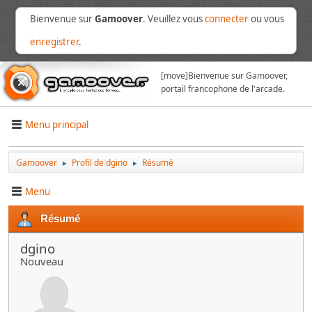
Bienvenue sur
Gamoover
. Veuillez vous
connecter
ou vous
enregistrer
.
[move]
Bienvenue sur Gamoover,
portail francophone de l'arcade.
Menu principal
Gamoover
Profil de dgino
Résumé
►
►
Menu
Résumé
dgino
Nouveau