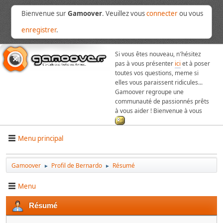
Bienvenue sur
Gamoover
. Veuillez vous
connecter
ou vous
enregistrer
.
Si vous êtes nouveau, n'hésitez
pas à vous présenter
ici
et à poser
toutes vos questions, meme si
elles vous paraissent ridicules...
Gamoover regroupe une
communauté de passionnés prêts
à vous aider ! Bienvenue à vous
Menu principal
Gamoover
Profil de Bernardo
Résumé
►
►
Menu
Résumé