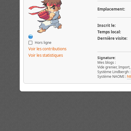
Emplacement:
Inscrit le:
Temps local:
Dernière visite:
Hors ligne
Voir les contributions
Voir les statistiques
Signature:
Mes blogs :
Vide grenier, Import
Système Lindbergh 
Système NAOMI :
ht