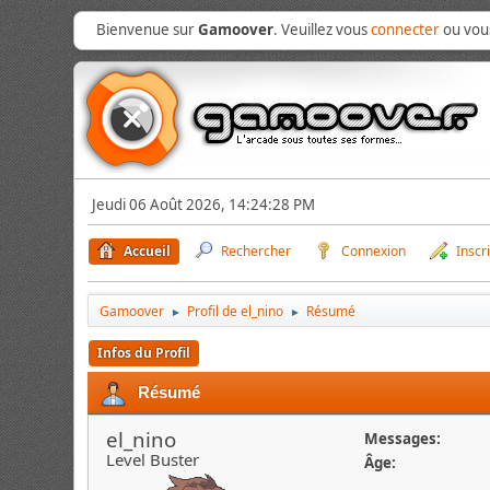
Bienvenue sur
Gamoover
. Veuillez vous
connecter
ou vo
Jeudi 06 Août 2026, 14:24:28 PM
Accueil
Rechercher
Connexion
Inscr
Gamoover
Profil de el_nino
Résumé
►
►
Infos du Profil
Résumé
el_nino
Messages:
Level Buster
Âge: