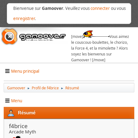
Bienvenue sur
Gamoover
. Veuillez vous
connecter
ou vous
enregistrer
.
[move]
Vous aimez
le couscous-boulettes, le chorizo,
la Force 4, et la mimolette ? Alors
soyez les bienvenus sur
Gamoover ! [/move]
Menu principal
Gamoover
Profil de f4brice
Résumé
►
►
Menu
Résumé
f4brice
Arcade Myth