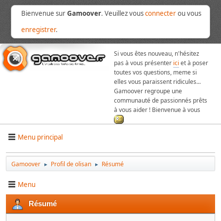
Bienvenue sur
Gamoover
. Veuillez vous
connecter
ou vous
enregistrer
.
Si vous êtes nouveau, n'hésitez
pas à vous présenter
ici
et à poser
toutes vos questions, meme si
elles vous paraissent ridicules...
Gamoover regroupe une
communauté de passionnés prêts
à vous aider ! Bienvenue à vous
Menu principal
Gamoover
Profil de olisan
Résumé
►
►
Menu
Résumé