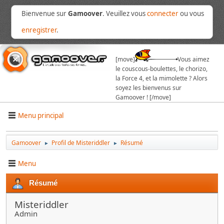
Bienvenue sur
Gamoover
. Veuillez vous
connecter
ou vous
enregistrer
.
[move]
Vous aimez
le couscous-boulettes, le chorizo,
la Force 4, et la mimolette ? Alors
soyez les bienvenus sur
Gamoover ! [/move]
Menu principal
Gamoover
Profil de Misteriddler
Résumé
►
►
Menu
Résumé
Misteriddler
Admin