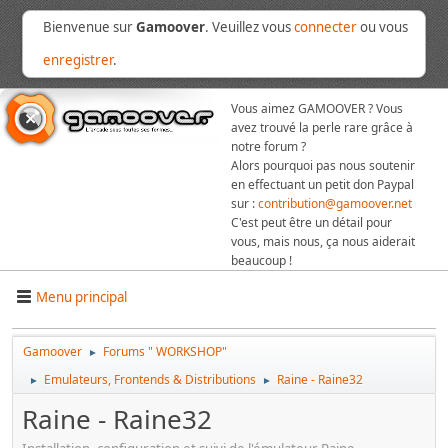
Bienvenue sur
Gamoover
. Veuillez vous
connecter
ou vous
enregistrer
.
Vous aimez GAMOOVER ? Vous
avez trouvé la perle rare grâce à
notre forum ?
Alors pourquoi pas nous soutenir
en effectuant un petit don Paypal
sur :
contribution@gamoover.net
C'est peut être un détail pour
vous, mais nous, ça nous aiderait
beaucoup !
Menu principal
Gamoover
Forums " WORKSHOP"
►
Emulateurs, Frontends & Distributions
Raine - Raine32
►
►
Raine - Raine32