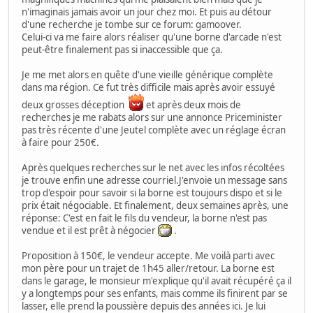
n'imaginais jamais avoir un jour chez moi. Et puis au détour
d'une recherche je tombe sur ce forum: gamoover.
Celui-ci va me faire alors réaliser qu'une borne d'arcade n'est
peut-être finalement pas si inaccessible que ça.
Je me met alors en quête d'une vieille générique complète
dans ma région. Ce fut très difficile mais après avoir essuyé
deux grosses déception
et après deux mois de
recherches je me rabats alors sur une annonce Priceminister
pas très récente d'une Jeutel complète avec un réglage écran
à faire pour 250€.
Après quelques recherches sur le net avec les infos récoltées
je trouve enfin une adresse courriel.J'envoie un message sans
trop d'espoir pour savoir si la borne est toujours dispo et si le
prix était négociable. Et finalement, deux semaines après, une
réponse: C'est en fait le fils du vendeur, la borne n'est pas
vendue et il est prêt à négocier
.
Proposition à 150€, le vendeur accepte. Me voilà parti avec
mon père pour un trajet de 1h45 aller/retour. La borne est
dans le garage, le monsieur m'explique qu'il avait récupéré ça il
y a longtemps pour ses enfants, mais comme ils finirent par se
lasser, elle prend la poussière depuis des années ici. Je lui