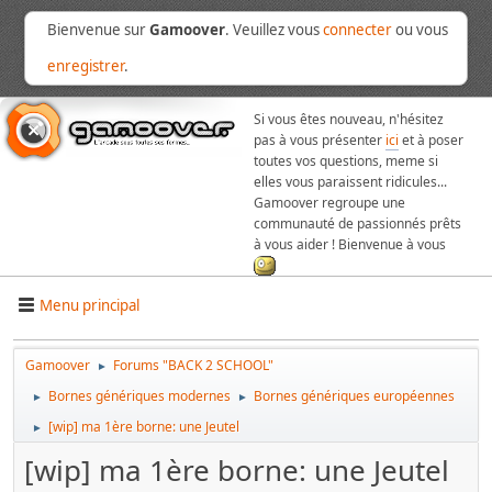
Bienvenue sur
Gamoover
. Veuillez vous
connecter
ou vous
enregistrer
.
Si vous êtes nouveau, n'hésitez
pas à vous présenter
ici
et à poser
toutes vos questions, meme si
elles vous paraissent ridicules...
Gamoover regroupe une
communauté de passionnés prêts
à vous aider ! Bienvenue à vous
Menu principal
Gamoover
Forums "BACK 2 SCHOOL"
►
Bornes génériques modernes
Bornes génériques européennes
►
►
[wip] ma 1ère borne: une Jeutel
►
[wip] ma 1ère borne: une Jeutel