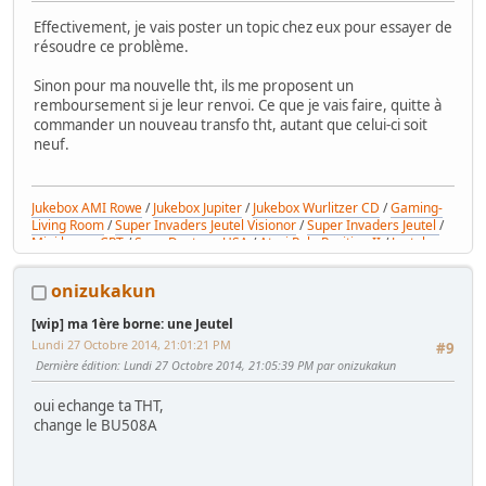
Effectivement, je vais poster un topic chez eux pour essayer de
résoudre ce problème.
Sinon pour ma nouvelle tht, ils me proposent un
remboursement si je leur renvoi. Ce que je vais faire, quitte à
commander un nouveau transfo tht, autant que celui-ci soit
neuf.
Jukebox AMI Rowe
/
Jukebox Jupiter
/
Jukebox Wurlitzer CD
/
Gaming-
Living Room
/
Super Invaders Jeutel Visionor
/
Super Invaders Jeutel
/
Mini borne CRT
/
Sega Daytona USA
/
Atari Pole Position II
/
Jeutel
générique
onizukakun
[wip] ma 1ère borne: une Jeutel
Lundi 27 Octobre 2014, 21:01:21 PM
#9
Dernière édition
: Lundi 27 Octobre 2014, 21:05:39 PM par onizukakun
oui echange ta THT,
change le BU508A