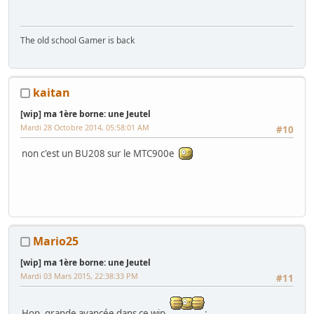
The old school Gamer is back
kaitan
[wip] ma 1ère borne: une Jeutel
Mardi 28 Octobre 2014, 05:58:01 AM
#10
non c'est un BU208 sur le MTC900e
Mario25
[wip] ma 1ère borne: une Jeutel
Mardi 03 Mars 2015, 22:38:33 PM
#11
Hop, grande avancée dans ce wip
: