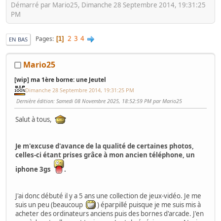
Démarré par Mario25, Dimanche 28 Septembre 2014, 19:31:25
PM
2
3
4
Pages
1
EN BAS
Mario25
[wip] ma 1ère borne: une Jeutel
Dimanche 28 Septembre 2014, 19:31:25 PM
Dernière édition
: Samedi 08 Novembre 2025, 18:52:59 PM par Mario25
Salut à tous,
Je m'excuse d'avance de la qualité de certaines photos,
celles-ci étant prises grâce à mon ancien téléphone, un
iphone 3gs
.
J'ai donc débuté il y a 5 ans une collection de jeux-vidéo. Je me
suis un peu (beaucoup
) éparpillé puisque je me suis mis à
acheter des ordinateurs anciens puis des bornes d'arcade. J'en