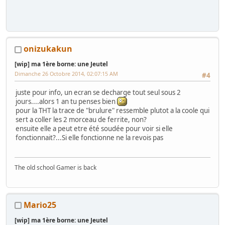
onizukakun
[wip] ma 1ère borne: une Jeutel
Dimanche 26 Octobre 2014, 02:07:15 AM
#4
juste pour info, un ecran se decharge tout seul sous 2
jours....alors 1 an tu penses bien
pour la THT la trace de "brulure" ressemble plutot a la coole qui
sert a coller les 2 morceau de ferrite, non?
ensuite elle a peut etre été soudée pour voir si elle
fonctionnait?...Si elle fonctionne ne la revois pas
The old school Gamer is back
Mario25
[wip] ma 1ère borne: une Jeutel