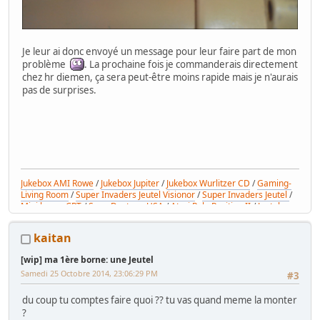
Je leur ai donc envoyé un message pour leur faire part de mon
problème
. La prochaine fois je commanderais directement
chez hr diemen, ça sera peut-être moins rapide mais je n'aurais
pas de surprises.
Jukebox AMI Rowe
/
Jukebox Jupiter
/
Jukebox Wurlitzer CD
/
Gaming-
Living Room
/
Super Invaders Jeutel Visionor
/
Super Invaders Jeutel
/
Mini borne CRT
/
Sega Daytona USA
/
Atari Pole Position II
/
Jeutel
générique
kaitan
[wip] ma 1ère borne: une Jeutel
Samedi 25 Octobre 2014, 23:06:29 PM
#3
du coup tu comptes faire quoi ?? tu vas quand meme la monter
?