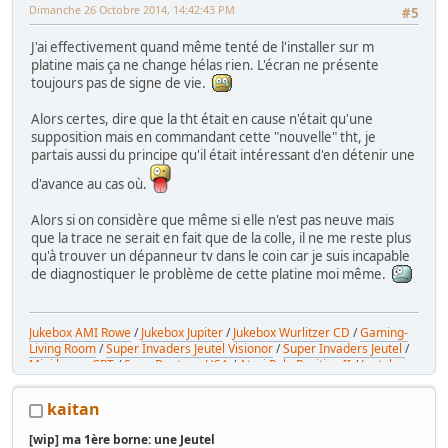
Dimanche 26 Octobre 2014, 14:42:43 PM
#5
J'ai effectivement quand même tenté de l'installer sur m
platine mais ça ne change hélas rien. L'écran ne présente
toujours pas de signe de vie.
Alors certes, dire que la tht était en cause n'était qu'une
supposition mais en commandant cette "nouvelle" tht, je
partais aussi du principe qu'il était intéressant d'en détenir une
d'avance au cas où.
Alors si on considère que même si elle n'est pas neuve mais
que la trace ne serait en fait que de la colle, il ne me reste plus
qu'à trouver un dépanneur tv dans le coin car je suis incapable
de diagnostiquer le problème de cette platine moi même.
Jukebox AMI Rowe
/
Jukebox Jupiter
/
Jukebox Wurlitzer CD
/
Gaming-
Living Room
/
Super Invaders Jeutel Visionor
/
Super Invaders Jeutel
/
Mini borne CRT
/
Sega Daytona USA
/
Atari Pole Position II
/
Jeutel
générique
kaitan
[wip] ma 1ère borne: une Jeutel