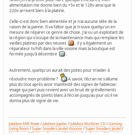
alimentation me donne bien du +5v et le 128v ainsi que le
220v arrivent bien à la platine.
Celle-ci est donc bien alimentée et je n'ai aucune idée de la
raison de la panne. Il va falloir que je trouve quelqu'un en
mesure de réparer ce genre de chose. J'ai vu un exploitant de
la région qui s'occupe de la maintenance mais qui remplace les
vieilles platines par des neuves
, il y a également un
réparateur tv/hifi dans la ville voisine mais la boutique est
fermée jusqu'à décembre
.
Autrement, quelqu'un aurait des pistes pour m'aider à
résoudre mon problème ?
A savoir, l'écran ne s'allume
plus du tout après avoir manifesté des signes de faiblesse:
image qui part puis revient avec un bruit de grésillements
accompagnés de points blanc à l'écran jusqu'au jour où il ne
donna plus de signe de vie.
Jukebox AMI Rowe
/
Jukebox Jupiter
/
Jukebox Wurlitzer CD
/
Gaming-
Living Room
/
Super Invaders Jeutel Visionor
/
Super Invaders Jeutel
/
Mini borne CRT
/
Sega Daytona USA
/
Atari Pole Position II
/
Jeutel