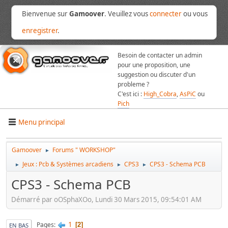
Bienvenue sur
Gamoover
. Veuillez vous
connecter
ou vous
enregistrer
.
Besoin de contacter un admin
pour une proposition, une
suggestion ou discuter d'un
probleme ?
C'est ici :
High_Cobra
,
AsPiC
ou
Pich
Menu principal
Gamoover
Forums " WORKSHOP"
►
Jeux : Pcb & Systèmes arcadiens
CPS3
CPS3 - Schema PCB
►
►
►
CPS3 - Schema PCB
Démarré par oOSphaXOo, Lundi 30 Mars 2015, 09:54:01 AM
1
Pages
2
EN BAS