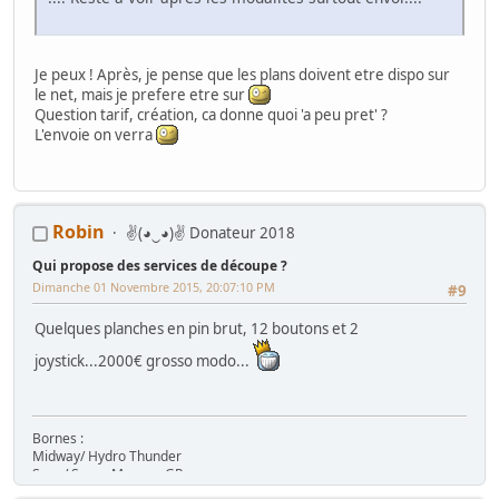
Je peux ! Après, je pense que les plans doivent etre dispo sur
le net, mais je prefere etre sur
Question tarif, création, ca donne quoi 'a peu pret' ?
L'envoie on verra
Robin
✌(◕‿◕)✌ Donateur 2018
Qui propose des services de découpe ?
Dimanche 01 Novembre 2015, 20:07:10 PM
#9
Quelques planches en pin brut, 12 boutons et 2
joystick...2000€ grosso modo...
Bornes :
Midway/ Hydro Thunder
Sega/ Super Monaco GP
Sega/ Out Run