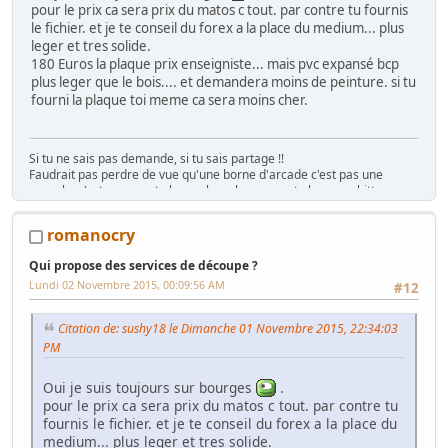
pour le prix ca sera prix du matos c tout. par contre tu fournis
le fichier. et je te conseil du forex a la place du medium... plus
leger et tres solide.
180 Euros la plaque prix enseigniste... mais pvc expansé bcp
plus leger que le bois.... et demandera moins de peinture. si tu
fourni la plaque toi meme ca sera moins cher.
Si tu ne sais pas demande, si tu sais partage !!
Faudrait pas perdre de vue qu'une borne d'arcade c'est pas une
console, c'est rarement plug n play, plus souvent plug n pschitt...
(Funkycochise 2008)
"Gratuit ? C'est déjà trop cher !!" ( Crying Freeman 2016)
romanocry
Qui propose des services de découpe ?
Lundi 02 Novembre 2015, 00:09:56 AM
#12
Citation de: sushy18 le Dimanche 01 Novembre 2015, 22:34:03
PM
Oui je suis toujours sur bourges
.
pour le prix ca sera prix du matos c tout. par contre tu
fournis le fichier. et je te conseil du forex a la place du
medium... plus leger et tres solide.