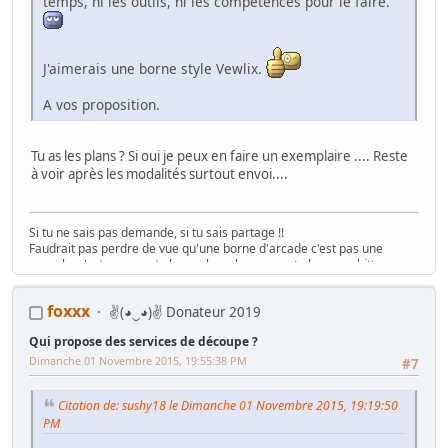
temps, ni les outils, ni les compétences pour le faire.
J'aimerais une borne style Vewlix.
A vos proposition.
Tu as les plans ? Si oui je peux en faire un exemplaire .... Reste
à voir après les modalités surtout envoi....
Si tu ne sais pas demande, si tu sais partage !!
Faudrait pas perdre de vue qu'une borne d'arcade c'est pas une
console, c'est rarement plug n play, plus souvent plug n pschitt...
(Funkycochise 2008)
"Gratuit ? C'est déjà trop cher !!" ( Crying Freeman 2016)
foxxx
✌(◕‿◕)✌ Donateur 2019
Qui propose des services de découpe ?
Dimanche 01 Novembre 2015, 19:55:38 PM
#7
Citation de: sushy18 le Dimanche 01 Novembre 2015, 19:19:50
PM