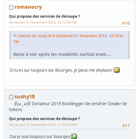
Sega/ The Lost World
romanocry
Taito/ Opération Wolf
Konami/ Silent Scope 2/ Fatal Judgement
Qui propose des services de découpe ?
New Games
Dimanche 01 Novembre 2015, 20:13:00 PM
Mini Jeutel
#10
Space Attack.
Citation de: sushy18 le Dimanche 01 Novembre 2015, 19:19:50
Flipper :
PM
Sega/ South Park
Reste à voir après les modalités surtout envoi....
Si tu es sur toujours sur Bourges, je peux me deplacer
sushy18
✌(◕‿◕)✌ Donateur 2019 Bootlegger de cendrier Dealer de
tokens
Qui propose des services de découpe ?
Dimanche 01 Novembre 2015, 22:34:03 PM
#11
Oui je suis toujours sur bourges
.