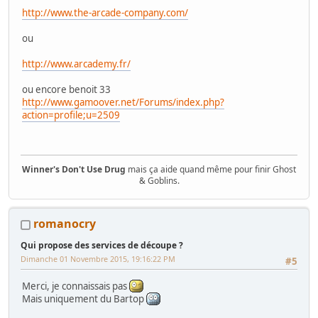
http://www.the-arcade-company.com/
ou
http://www.arcademy.fr/
ou encore benoit 33
http://www.gamoover.net/Forums/index.php?
action=profile;u=2509
Winner's Don't Use Drug
mais ça aide quand même pour finir Ghost
& Goblins.
www.lejrs.com
www.privategameroom.fr
romanocry
Citation de: ducatman1098 le Lundi 05 Novembre 2018,
Qui propose des services de découpe ?
22:45:37 PM
Dimanche 01 Novembre 2015, 19:16:22 PM
#5
En rentrant le camion au garage, je me suis aperçu
Merci, je connaissais pas
que j avais récupérer une after burner
Mais uniquement du Bartop