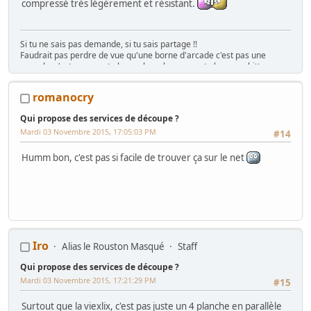
compressé très légèrement et résistant.
Si tu ne sais pas demande, si tu sais partage !!
Faudrait pas perdre de vue qu'une borne d'arcade c'est pas une
console, c'est rarement plug n play, plus souvent plug n pschitt...
(Funkycochise 2008)
"Gratuit ? C'est déjà trop cher !!" ( Crying Freeman 2016)
romanocry
Qui propose des services de découpe ?
Mardi 03 Novembre 2015, 17:05:03 PM
#14
Humm bon, c'est pas si facile de trouver ça sur le net
Iro
Alias le Rouston Masqué
Staff
Qui propose des services de découpe ?
Mardi 03 Novembre 2015, 17:21:29 PM
#15
Surtout que la viexlix, c'est pas juste un 4 planche en parallèle