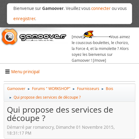
Bienvenue sur
Gamoover
. Veuillez vous
connecter
ou vous
enregistrer
.
[move]
Vous aimez
le couscous-boulettes, le chorizo,
la Force 4, et la mimolette ? Alors
soyez les bienvenus sur
Gamoover ! [/move]
Menu principal
Gamoover
Forums " WORKSHOP"
Fournisseurs
Bois
►
►
►
Qui propose des services de découpe ?
►
Qui propose des services de
découpe ?
Démarré par romanocry, Dimanche 01 Novembre 2015,
18:31:17 PM