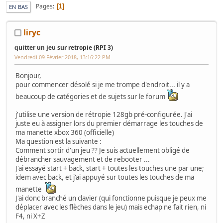
Pages
1
EN BAS
liryc
quitter un jeu sur retropie (RPI 3)
Vendredi 09 Février 2018, 13:16:22 PM
Bonjour,
pour commencer désolé si je me trompe d'endroit... il y a
beaucoup de catégories et de sujets sur le forum
j'utilise une version de rétropie 128gb pré-configurée. J'ai
juste eu à assigner lors du premier démarrage les touches de
ma manette xbox 360 (officielle)
Ma question est la suivante :
Comment sortir d'un jeu ?? Je suis actuellement obligé de
débrancher sauvagement et de rebooter ...
J'ai essayé start + back, start + toutes les touches une par une;
idem avec back, et j'ai appuyé sur toutes les touches de ma
manette
J'ai donc branché un clavier (qui fonctionne puisque je peux me
déplacer avec les flèches dans le jeu) mais echap ne fait rien, ni
F4, ni X+Z