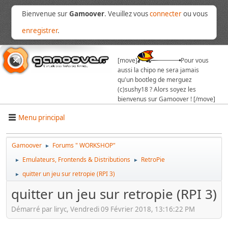
Bienvenue sur
Gamoover
. Veuillez vous
connecter
ou vous
enregistrer
.
[move]
Pour vous
aussi la chipo ne sera jamais
qu'un bootleg de merguez
(c)sushy18 ? Alors soyez les
bienvenus sur Gamoover ! [/move]
Menu principal
Gamoover
Forums " WORKSHOP"
►
Emulateurs, Frontends & Distributions
RetroPie
►
►
quitter un jeu sur retropie (RPI 3)
►
quitter un jeu sur retropie (RPI 3)
Démarré par liryc, Vendredi 09 Février 2018, 13:16:22 PM