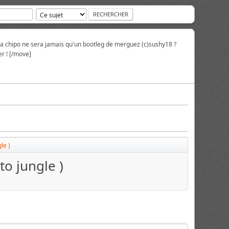
la chipo ne sera jamais qu'un bootleg de merguez (c)sushy18 ?
r ! [/move]
le )
to jungle )