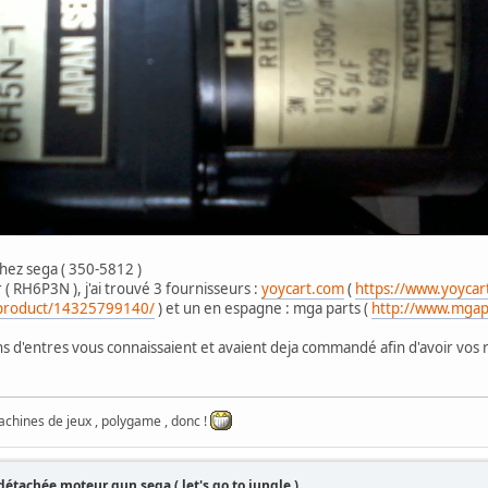
hez sega ( 350-5812 )
( RH6P3N ), j'ai trouvé 3 fournisseurs :
yoycart.com
(
https://www.yoyca
/product/14325799140/
) et un en espagne : mga parts (
http://www.mgap
ains d'entres vous connaissaient et avaient deja commandé afin d'avoir vos
achines de jeux , polygame , donc !
détachée moteur gun sega ( let's go to jungle )