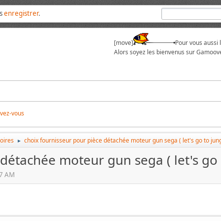
us
enregistrer
.
[move]
Pour vous aussi 
Alors soyez les bienvenus sur Gamoove
ivez-vous
oires
choix fournisseur pour pièce détachée moteur gun sega ( let's go to jung
►
détachée moteur gun sega ( let's go 
27 AM