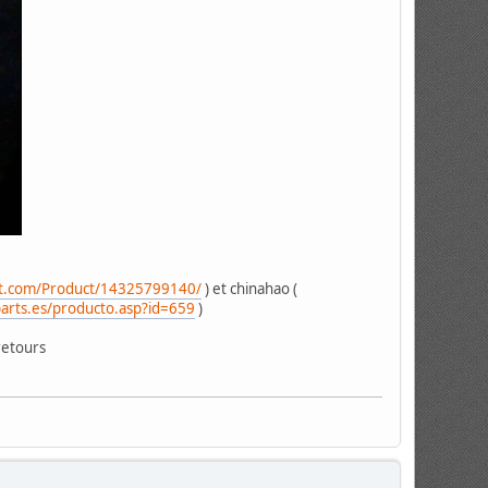
rt.com/Product/14325799140/
) et chinahao (
arts.es/producto.asp?id=659
)
 retours