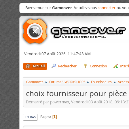
Bienvenue sur
Gamoover
. Veuillez vous
connecter
ou vo
Vendredi 07 Août 2026, 11:47:43 AM
Accueil
Rechercher
Connexion
Inscr
Gamoover
Forums " WORKSHOP"
Fournisseurs
Access
►
►
►
choix fournisseur pour pièce 
Démarré par powermax, Vendredi 03 Août 2018, 09:13:
Pages
1
EN BAS