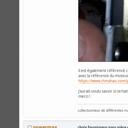
il est également référencé c
avec la référence du moteur 
https://www.chinahao.com
j'aurais voulu savoir si cert
merci !
collectionneur de différentes m
powermax
choix fournisseur pour pièce 