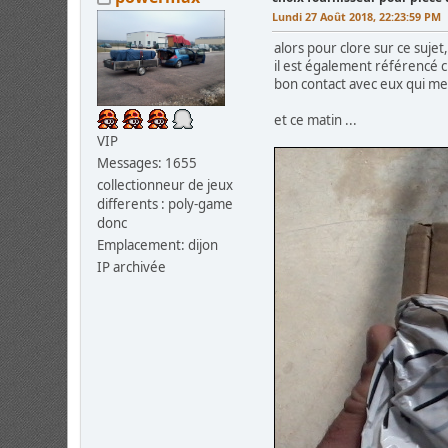
Lundi 27 Août 2018, 22:23:59 PM
alors pour clore sur ce sujet
il est également référencé
bon contact avec eux qui me c
et ce matin ...
VIP
Messages: 1655
collectionneur de jeux
differents : poly-game
donc
Emplacement: dijon
IP archivée