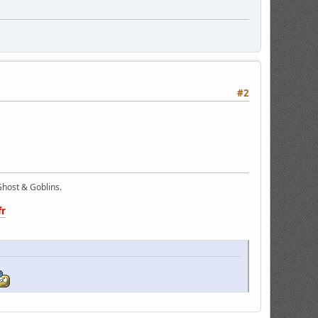
#2
host & Goblins.
fr