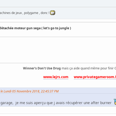
achines de jeux , polygame , donc !
détachée moteur gun sega ( let's go to jungle )
Winner's Don't Use Drug
mais ça aide quand même pour finir G
www.lejrs.com
www.privategameroom.
 le Lundi 05 Novembre 2018, 22:45:37 PM
 garage, je me suis aperçu que j avais récupérer une after burner