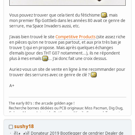
Vous pouvez trouver que cela tient du fétichisme
, mais
mon premier flip Gottlieb dans les années 80 avait ce genre de
serrure, ma Space Invaders aussi, etc.
J'avais bien trouvé le site
Competitive Products
(site assez riche
en pièces qu'on ne trouve pas partout, et aux prix très bas je
trouve !) qui en propose. Mais après quelques échanges
d'emails (pour des THT G07 notamment...), ils ne répondent
plus à mes emails
... J'ai donc fait une croix dessus.
Auriez-vous un site de vente en ligne à me recommander pour
trouver des serrures avec ce genre de clé ?
A+
The early 80's : the arcade golden age !
Recherche bornes dédiées ou PCB originaux: Miss Pacman, Dig Dug,
Galaga, Mappy, Asteroids, Battlezone, Missile Command, Tempest,
Star Wars, Donkey Kong (+ Jr), Mario Bros, Moon Patrol, Defender,
Joust, Frogger, Gyruss, Pooyan, Space Tactics, Zaxxon, etc. Flip :
sushy18
Gottlieb des années 80 (Spirit, Amazon Hunt, ...), Baby Pac Man.
Divers : Ice Cold Beer =>
Trois fois rien quoi !
✌(◕‿◕)✌ Donateur 2019 Bootlegger de cendrier Dealer de