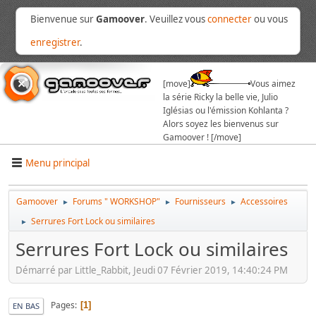
Bienvenue sur
Gamoover
. Veuillez vous
connecter
ou vous
enregistrer
.
[move]
Vous aimez
la série Ricky la belle vie, Julio
Iglésias ou l'émission Kohlanta ?
Alors soyez les bienvenus sur
Gamoover ! [/move]
Menu principal
Gamoover
Forums " WORKSHOP"
Fournisseurs
Accessoires
►
►
►
Serrures Fort Lock ou similaires
►
Serrures Fort Lock ou similaires
Démarré par Little_Rabbit, Jeudi 07 Février 2019, 14:40:24 PM
Pages
1
EN BAS