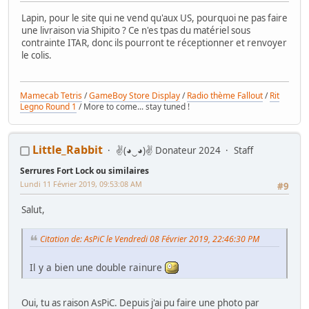
Lapin, pour le site qui ne vend qu'aux US, pourquoi ne pas faire
une livraison via Shipito ? Ce n'es tpas du matériel sous
contrainte ITAR, donc ils pourront te réceptionner et renvoyer
le colis.
Mamecab Tetris
/
GameBoy Store Display
/
Radio thème Fallout
/
Rit
Legno Round 1
/ More to come... stay tuned !
Little_Rabbit
✌(◕‿◕)✌ Donateur 2024
Staff
Serrures Fort Lock ou similaires
Lundi 11 Février 2019, 09:53:08 AM
#9
Salut,
Citation de: AsPiC le Vendredi 08 Février 2019, 22:46:30 PM
Il y a bien une double rainure
Oui, tu as raison AsPiC. Depuis j'ai pu faire une photo par