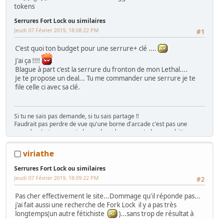
Ma
séance sur le divan
: c'est grave Docteur ?
tokens
Ma
gaming room
, ma
storage room
Serrures Fort Lock ou similaires
Jeudi 07 Février 2019, 18:08:22 PM
#1
C'est quoi ton budget pour une serrure+ clé ....
J'ai ça !!!!
Blague à part c'est la serrure du fronton de mon Lethal....
Je te propose un deal... Tu me commander une serrure je te
file celle ci avec sa clé.
Si tu ne sais pas demande, si tu sais partage !!
Faudrait pas perdre de vue qu'une borne d'arcade c'est pas une
console, c'est rarement plug n play, plus souvent plug n pschitt...
(Funkycochise 2008)
"Gratuit ? C'est déjà trop cher !!" ( Crying Freeman 2016)
viriathe
Serrures Fort Lock ou similaires
Jeudi 07 Février 2019, 18:09:22 PM
#2
Pas cher effectivement le site...Dommage qu'il réponde pas...
j'ai fait aussi une recherche de Fork Lock il y a pas très
longtemps(un autre fétichiste
)...sans trop de résultat à