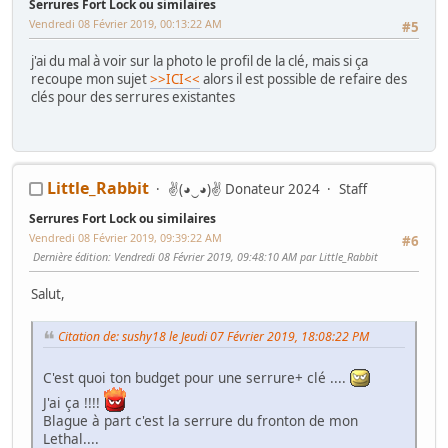
Serrures Fort Lock ou similaires
LES TUTOS DE GAMO
Vendredi 08 Février 2019, 00:13:22 AM
#5
j'ai du mal à voir sur la photo le profil de la clé, mais si ça
recoupe mon sujet
>>ICI<<
alors il est possible de refaire des
clés pour des serrures existantes
Little_Rabbit
✌(◕‿◕)✌ Donateur 2024
Staff
Serrures Fort Lock ou similaires
Vendredi 08 Février 2019, 09:39:22 AM
#6
Dernière édition
: Vendredi 08 Février 2019, 09:48:10 AM par Little_Rabbit
Salut,
Citation de: sushy18 le Jeudi 07 Février 2019, 18:08:22 PM
C'est quoi ton budget pour une serrure+ clé ....
J'ai ça !!!!
Blague à part c'est la serrure du fronton de mon
Lethal....