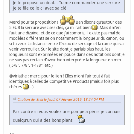
Je te propose un deal... Tu me commander une serrure
je te file celle ci avec sa clé.
Merci pour ta proposition !
Bah disons qu'autour des
5 EUR la serrure avec ses clés, ça m'irait bien
. Mais il m'en
faut une dizaine, et de ce que j'ai compris, il existe pas mal de
modèles différents selon notamment la longueur du canon, ou
si tu veux la distance entre l'écrou de serrage et la came qui va
venir verrouiller. Sur le site dont je parlais plus haut, les
longueurs sont exprimées en pouce dans des notations dont je
ne suis pas certain d'avoir bien interprété la longueur en mm...
( 5/8", 7/8", 1-1/8", etc.)
@viriathe : merci pour le lien ! Elles m'ont l'air tout à fait
identiques à celles de Competitive Products (mais 3 fois plus
chères
...).
Citation de: Stek le Jeudi 07 Février 2019, 18:24:04 PM
Par contre si vous voulez une pompe a pénis je connais
quelqu'un qui a des bons plans