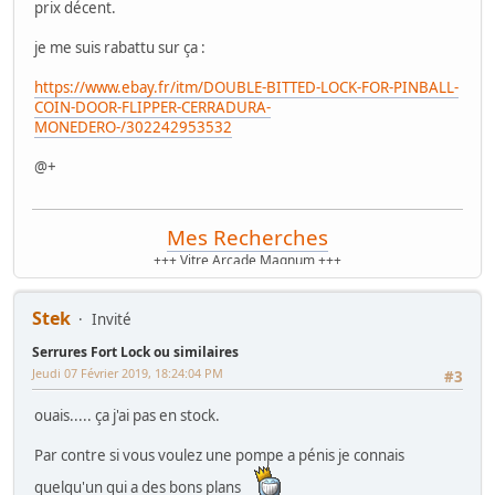
prix décent.
je me suis rabattu sur ça :
https://www.ebay.fr/itm/DOUBLE-BITTED-LOCK-FOR-PINBALL-
COIN-DOOR-FLIPPER-CERRADURA-
MONEDERO-/302242953532
@+
Mes Recherches
+++ Vitre Arcade Magnum +++
+++ Marquee Royal Video Special 20P +++
+++ Spare pour Borne PAC-MAN +++
WIP T2 Midway
Stek
Invité
Serrures Fort Lock ou similaires
Jeudi 07 Février 2019, 18:24:04 PM
#3
ouais..... ça j'ai pas en stock.
Par contre si vous voulez une pompe a pénis je connais
quelqu'un qui a des bons plans