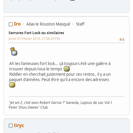
Iro
Alias le Rouston Masqué
Staff
Serrures Fort Lock ou similaires
Jeudi 07 Février 2019, 21:08:24 PM
#4
Ah les fameuses fort lock... çà toujours été une galére à
trouver depuis tous le temps
Riddler en cherchait justement pour ces restos , il y a un
paquet d'années. Peut être qu'il a encore des adresses
"Jet set 2, c'est avec Robert Garcia ?"
Kaneda, Lapsus de sac Vol.1
Peter Shou Owner' Club
WIPs :
Naomi
-
SEGA Rally
-
AB Cop
-
Lethal Enforcers
-
COMPUMI
-
Terminator 2 - Space Invaders -
Artworks
pour
Boitiers K7 Naomi CF
-
liryc
Ma collec' de panels