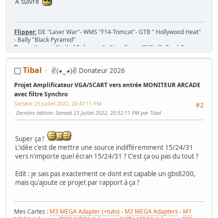
A suivre
Flipper:
DE "Laser War"- WMS "F14-Tomcat"- GTB " Hollywood Heat"
- Bally "Black Pyramid"
Borne:
Konami "Lethal Enforcers" - New Game "N'Styl"- René Pierre
1982 - Jeutel Neo Geo 16/9 - Simulateur Twin Konami "Midnight Run
Road Fighter 2"
Tibal
✌(◕‿◕)✌ Donateur 2026
Jeu/Système de jeu:
53 PCB Jamma, 7 cartouches MVS, slot Neo-Geo
MV-1T, MV-2F, MV-4F, MV-6F
Projet Amplificateur VGA/SCART vers entrée MONITEUR ARCADE
Console:
Nintendo SNES 2CHIP, SNES 1CHIP-02 + 43 jeux
avec filtre Synchro
Samedi 23 Juillet 2022, 20:47:11 PM
#2
Dernière édition
: Samedi 23 Juillet 2022, 20:52:11 PM par Tibal
Super ça !
L'idée c'est de mettre une source indifféremment 15/24/31
vers n'importe quel écran 15/24/31 ? C'est ça ou pas du tout ?
Edit : je sais pas exactement ce dont est capable un gbs8200,
mais qu'ajoute ce projet par rapport à ça ?
Mes Cartes :
M3 MEGA Adapter (+tuto)
-
M2 MEGA Adapters
-
M1