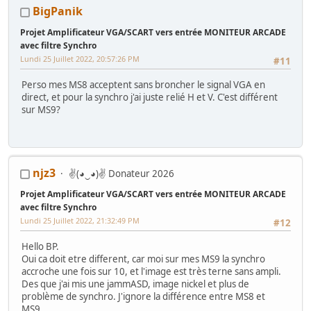
BigPanik
Projet Amplificateur VGA/SCART vers entrée MONITEUR ARCADE
avec filtre Synchro
Lundi 25 Juillet 2022, 20:57:26 PM
#11
Perso mes MS8 acceptent sans broncher le signal VGA en
direct, et pour la synchro j'ai juste relié H et V. C'est différent
sur MS9?
njz3
✌(◕‿◕)✌ Donateur 2026
Projet Amplificateur VGA/SCART vers entrée MONITEUR ARCADE
avec filtre Synchro
Lundi 25 Juillet 2022, 21:32:49 PM
#12
Hello BP.
Oui ca doit etre different, car moi sur mes MS9 la synchro
accroche une fois sur 10, et l'image est très terne sans ampli.
Des que j'ai mis une jammASD, image nickel et plus de
problème de synchro. J'ignore la différence entre MS8 et
MS9...