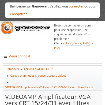
Bienvenue sur
Gamoover
. Veuillez vous
connecter
ou vous
enregistrer
.
Besoin de contacter un admin
pour une proposition, une
suggestion ou discuter d'un
probleme ?
C'est ici :
High_Cobra
,
AsPiC
ou
Pich
Menu principal
Gamoover
Forums " WORKSHOP"
►
Cartes graphiques & convertisseurs videos
►
►
VIDEOAMP Amplificateur VGA vers CRT 15/24/31 avec filtres Synchro
VIDEOAMP Amplificateur VGA
vers CRT 15/24/31 avec filtres