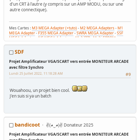
d'un CRT à l'autre (y compris sur un AMP MODU, ou sur une
autre connectique).
Mes Cartes :
M3 MEGA Adapter (+tuto)
-
M2 MEGA Adapters
-
M1
MEGA Adapter
-
F355 MEGA Adapter
-
SWRA MEGA Adapter
-
SSF
MEGA Adapter
-
JVS MEGA Adapters
-
MultiFFB : Multi EPROM pour
Driveboard SEGA
-
M2toM3
-
Coin Tower Mini
-
VR Button Panel
Mes Tutos :
Réparer Driveboard M3
-
Klingon / Monnayeur C220
-
SDF
RaceCab Multi sur Initial D
-
Daytona 2 & Sega Rally 2 sur cab Scud
Race (NA)
Projet Amplificateur VGA/SCART vers entrée MONITEUR ARCADE
Mes WIP :
Fast & Furious Super Bikes
-
Daytona USA 2 Twin
-
Time
avec filtre Synchro
Crisis 4 DX
-
Pole Position Upright
Lundi 25 Juillet 2022, 11:18:28 AM
#9
Wouahoou, un projet bien cool.
J'en suis si ya un batch
bandicoot
✌(◕‿◕)✌ Donateur 2025
Projet Amplificateur VGA/SCART vers entrée MONITEUR ARCADE