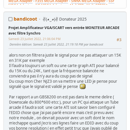
MEGA Adapter
-
F355 MEGA Adapter
-
SWRA MEGA Adapter
-
SSF
MEGA Adapter
-
JVS MEGA Adapters
-
MultiFFB : Multi EPROM pour
Driveboard SEGA
-
M2toM3
-
Coin Tower Mini
-
VR Button Panel
Mes Tutos :
Réparer Driveboard M3
-
Klingon / Monnayeur C220
-
bandicoot
✌(◕‿◕)✌ Donateur 2025
RaceCab Multi sur Initial D
-
Daytona 2 & Sega Rally 2 sur cab Scud
Race (NA)
Projet Amplificateur VGA/SCART vers entrée MONITEUR ARCADE
Mes WIP :
Fast & Furious Super Bikes
-
Daytona USA 2 Twin
-
Time
Crisis 4 DX
avec filtre Synchro
-
Pole Position Upright
Samedi 23 Juillet 2022, 21:06:04 PM
#3
Dernière édition
: Samedi 23 Juillet 2022, 21:19:18 PM par bandicoot
alors non on filtrera juste le signal pour ne pas attaquer un 15K
en 31K par exemple
Il faudra toujours un soft ou une carte graph ATI pour balancé
du 15K ou du 24K , tant que la fréquence balancée ne
conviendra pas il n'y aura du coup pas de signal
Du coup mon Cher NJZ3 on va mettre une LED je pense pour
signalé que le signal est validé je pense
Par rapport a un GBS8200 on est pas dans le meme delire (
Downscale du 800*600 etcc ), pour un PC qui attaque un Tube
arcade il faudra soit une carte ATI soit savoir bien configuré
l'EDID chose que j'ai pas parlé encore mais c'est prevu avec
notre module , on devrait pouvoir avec un soft dont le nom
m'echappe quand j'ecris ses lignes faire un EDID avec du coup
vos bonne resolution ( en effet petit truc que j'avais oublié de