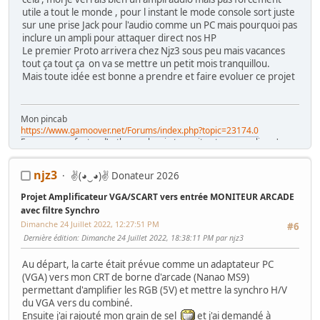
utile a tout le monde , pour l instant le mode console sort juste
sur une prise Jack pour l'audio comme un PC mais pourquoi pas
inclure un ampli pour attaquer direct nos HP
Le premier Proto arrivera chez Njz3 sous peu mais vacances
tout ça tout ça on va se mettre un petit mois tranquillou.
Mais toute idée est bonne a prendre et faire evoluer ce projet
Mon pincab
https://www.gamoover.net/Forums/index.php?topic=23174.0
Excusez mes fautes d'orthographe , je tape vite et ne me relis qu'en
diagonale , mais j'espère ne pas être le pire
njz3
✌(◕‿◕)✌ Donateur 2026
Projet Amplificateur VGA/SCART vers entrée MONITEUR ARCADE
avec filtre Synchro
Dimanche 24 Juillet 2022, 12:27:51 PM
#6
Dernière édition
: Dimanche 24 Juillet 2022, 18:38:11 PM par njz3
Au départ, la carte était prévue comme un adaptateur PC
(VGA) vers mon CRT de borne d'arcade (Nanao MS9)
permettant d'amplifier les RGB (5V) et mettre la synchro H/V
du VGA vers du combiné.
Ensuite j'ai rajouté mon grain de sel
et j'ai demandé à