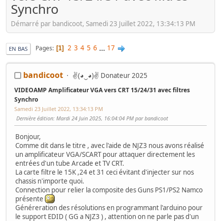
Synchro
Démarré par bandicoot, Samedi 23 Juillet 2022, 13:34:13 PM
2
3
4
5
6
...
17
Pages
1
EN BAS
bandicoot
✌(◕‿◕)✌ Donateur 2025
VIDEOAMP Amplificateur VGA vers CRT 15/24/31 avec filtres
Synchro
Samedi 23 Juillet 2022, 13:34:13 PM
Dernière édition
: Mardi 24 Juin 2025, 16:04:04 PM par bandicoot
Bonjour,
Comme dit dans le titre , avec l'aide de NJZ3 nous avons réalisé
un amplificateur VGA/SCART pour attaquer directement les
entrées d'un tube Arcade et TV CRT.
La carte filtre le 15K ,24 et 31 ceci évitant d'injecter sur nos
chassis n'importe quoi.
Connection pour relier la composite des Guns PS1/PS2 Namco
présente
Généreration des résolutions en programmant l'arduino pour
le support EDID ( GG a NJZ3 ) , attention on ne parle pas d'un