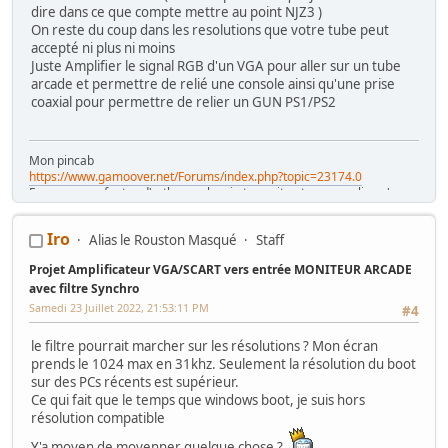
dire dans ce que compte mettre au point NJZ3 )
On reste du coup dans les resolutions que votre tube peut
accepté ni plus ni moins
Juste Amplifier le signal RGB d'un VGA pour aller sur un tube
arcade et permettre de relié une console ainsi qu'une prise
coaxial pour permettre de relier un GUN PS1/PS2
Mon pincab
https://www.gamoover.net/Forums/index.php?topic=23174.0
Excusez mes fautes d'orthographe , je tape vite et ne me relis qu'en
diagonale , mais j'espère ne pas être le pire
Iro
Alias le Rouston Masqué
Staff
Projet Amplificateur VGA/SCART vers entrée MONITEUR ARCADE
avec filtre Synchro
Samedi 23 Juillet 2022, 21:53:11 PM
#4
le filtre pourrait marcher sur les résolutions ? Mon écran
prends le 1024 max en 31khz. Seulement la résolution du boot
sur des PCs récents est supérieur.
Ce qui fait que le temps que windows boot, je suis hors
résolution compatible
Y'a moyen de moyenner quelque chose ?