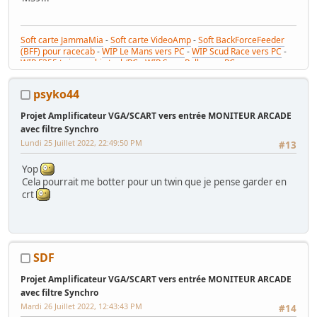
Soft carte JammaMia
-
Soft carte VideoAmp
-
Soft BackForceFeeder
(BFF) pour racecab
-
WIP Le Mans vers PC
-
WIP Scud Race vers PC
-
WIP F355 twin combi stack/PC
-
WIP Sega Rally vers PC
psyko44
Projet Amplificateur VGA/SCART vers entrée MONITEUR ARCADE
avec filtre Synchro
Lundi 25 Juillet 2022, 22:49:50 PM
#13
Yop
Cela pourrait me botter pour un twin que je pense garder en
crt
SDF
Projet Amplificateur VGA/SCART vers entrée MONITEUR ARCADE
avec filtre Synchro
Mardi 26 Juillet 2022, 12:43:43 PM
#14