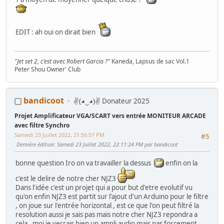
EDIT : ah oui on dirait bien
"Jet set 2, c'est avec Robert Garcia ?"
Kaneda, Lapsus de sac Vol.1
Peter Shou Owner' Club
WIPs :
Naomi
-
SEGA Rally
-
AB Cop
-
Lethal Enforcers
-
COMPUMI
-
Terminator 2 - Space Invaders -
Artworks
pour
Boitiers K7 Naomi CF
-
bandicoot
✌(◕‿◕)✌ Donateur 2025
Ma collec' de panels
Projet Amplificateur VGA/SCART vers entrée MONITEUR ARCADE
LES TUTOS DE GAMO
avec filtre Synchro
Samedi 23 Juillet 2022, 21:56:57 PM
#5
Dernière édition
: Samedi 23 Juillet 2022, 22:11:24 PM par bandicoot
bonne question Iro on va travailler la dessus
enfin on la
c'est le delire de notre cher NJZ3
Dans l'idée c'est un projet qui a pour but d'etre evolutif vu
qu'on enfin NJZ3 est partit sur l'ajout d'un Arduino pour le filtre
, on joue sur l'entrée horizontal , est ce que l'on peut filtré la
resolution aussi je sais pas mais notre cher NJZ3 repondra a
cela , moi je verrais bien un ampli audio mais pas forcement