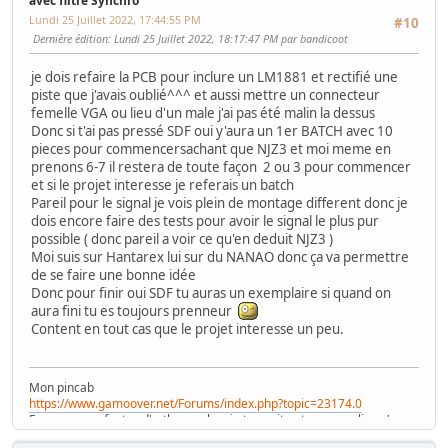
avec filtre Synchro
Lundi 25 Juillet 2022, 17:44:55 PM
#10
Dernière édition
: Lundi 25 Juillet 2022, 18:17:47 PM par bandicoot
je dois refaire la PCB pour inclure un LM1881 et rectifié une
piste que j'avais oublié^^^ et aussi mettre un connecteur
femelle VGA ou lieu d'un male j'ai pas été malin la dessus
Donc si t'ai pas pressé SDF oui y'aura un 1er BATCH avec 10
pieces pour commencersachant que NJZ3 et moi meme en
prenons 6-7 il restera de toute façon 2 ou 3 pour commencer
et si le projet interesse je referais un batch
Pareil pour le signal je vois plein de montage different donc je
dois encore faire des tests pour avoir le signal le plus pur
possible ( donc pareil a voir ce qu'en deduit NJZ3 )
Moi suis sur Hantarex lui sur du NANAO donc ça va permettre
de se faire une bonne idée
Donc pour finir oui SDF tu auras un exemplaire si quand on
aura fini tu es toujours prenneur
Content en tout cas que le projet interesse un peu.
Mon pincab
https://www.gamoover.net/Forums/index.php?topic=23174.0
Excusez mes fautes d'orthographe , je tape vite et ne me relis qu'en
diagonale , mais j'espère ne pas être le pire