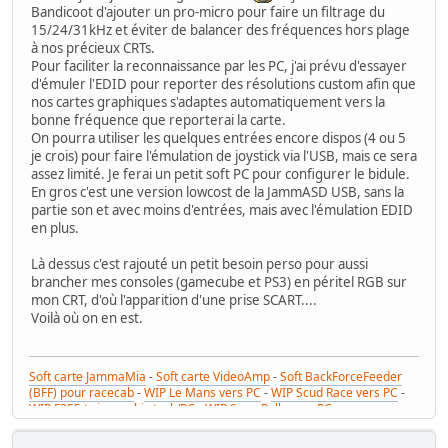
Bandicoot d'ajouter un pro-micro pour faire un filtrage du
15/24/31kHz et éviter de balancer des fréquences hors plage
à nos précieux CRTs.
Pour faciliter la reconnaissance par les PC, j'ai prévu d'essayer
d'émuler l'EDID pour reporter des résolutions custom afin que
nos cartes graphiques s'adaptes automatiquement vers la
bonne fréquence que reporterai la carte.
On pourra utiliser les quelques entrées encore dispos (4 ou 5
je crois) pour faire l'émulation de joystick via l'USB, mais ce sera
assez limité. Je ferai un petit soft PC pour configurer le bidule.
En gros c'est une version lowcost de la JammASD USB, sans la
partie son et avec moins d'entrées, mais avec l'émulation EDID
en plus.
Là dessus c'est rajouté un petit besoin perso pour aussi
brancher mes consoles (gamecube et PS3) en péritel RGB sur
mon CRT, d'où l'apparition d'une prise SCART....
Voilà où on en est.
Soft carte JammaMia
-
Soft carte VideoAmp
-
Soft BackForceFeeder
(BFF) pour racecab
-
WIP Le Mans vers PC
-
WIP Scud Race vers PC
-
WIP F355 twin combi stack/PC
-
WIP Sega Rally vers PC