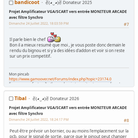
bandicoot
✌(◕‿◕)✌ Donateur 2025
Projet Amplificateur VGA/SCART vers entrée MONITEUR ARCADE
avec filtre Synchro
Dimanche 24 Juillet 2022, 18:03:59 PM
#7
Il parle bien le chef
Bon il a mieux resumé que moi , je vous poste donc demain le
rendu du bignou et si y'a des idées d'addon et voir si on reste
sur un prix competitif.
Mon pincab
https://www.gamoover.net/Forums/index.php?topic=23174.0
Excusez mes fautes d'orthographe , je tape vite et ne me relis qu'en
diagonale , mais j'espère ne pas être le pire
Tibal
✌(◕‿◕)✌ Donateur 2026
Projet Amplificateur VGA/SCART vers entrée MONITEUR ARCADE
avec filtre Synchro
Dimanche 24 Juillet 2022, 18:24:17 PM
#8
Peut-être prévoir un bornier, ou au moins l'emplacement sur la
pcb, pour le signal de sortie, parce que le pinout peut changer