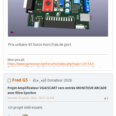
Prix unitaire 45 Euros Hors frais de port
Mon pincab
https://www.gamoover.net/Forums/index.php?topic=23174.0
Excusez mes fautes d'orthographe , je tape vite et ne me relis qu'en
diagonale , mais j'espère ne pas être le pire
Fred G5
✌(◕‿◕)✌ Donateur 2026
Projet Amplificateur VGA/SCART vers entrée MONITEUR ARCADE
avec filtre Synchro
Samedi 23 Juillet 2022, 19:41:32 PM
#1
Un projet intéressant.