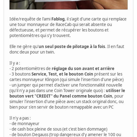
Idée/requête de l'ami
Fablog
, il s'agit d'une carte qui remplace
une tour monnayeur de RaceCab qui serait absente ou
défectueuse, et permet de récupérer les boutons et
potentiomètres qui s'y trouvent.
Elle ne gère qu'
un seul poste de pilotage à la fois
. Il en faut
donc deux pour un twin.
Il y a :
- 2 potentiomètres de
réglage du son avant et arrière
- 3 boutons
Service, Test, et le bouton Coin
présent sur les
cartes monnayeur Klingon (qui simule l'insertion d'une pièce)
- un jumper qui permet d'activer une fonctionnalité nouvelle
(qu'il n'y a pas dans une Coin Tower originale quoi) :
utiliser le
bouton vert "CREDIT" du Panel comme bouton Coin
, pour
simuler l'insertion d'une pièce avec un stack original donc, ou
bien pour s'en servir de bouton remappable avec un PC
Il n'y a pas :
- de monnayeur
- de cash box pleine de sous (et c'est bien dommage)
- de bouton Degauss (trop dangereux d'y amener le 100 ou