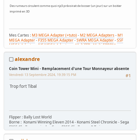
Des rumeurs circulent comme quoi njz3 prévoirait de bosser (un jour) sur un boitier
imprimé en 3D
Mes Cartes :
M3 MEGA Adapter (+tuto)
-
M2 MEGA Adapters
-
M1
MEGA Adapter
-
F355 MEGA Adapter
-
SWRA MEGA Adapter
-
SSF
MEGA Adapter
-
JVS MEGA Adapters
-
MultiFFB : Multi EPROM pour
Driveboard SEGA
-
M2toM3
-
Coin Tower Mini
-
VR Button Panel
Mes Tutos :
Réparer Driveboard M3
-
Klingon / Monnayeur C220
-
alexandre
RaceCab Multi sur Initial D
-
Daytona 2 & Sega Rally 2 sur cab Scud
Race (NA)
Coin Tower Mini - Remplacement d'une Tour Monnayeur absente
Mes WIP :
Fast & Furious Super Bikes
-
Daytona USA 2 Twin
-
Time
Vendredi 13 Septembre 2024, 19:39:15 PM
Crisis 4 DX
-
Pole Position Upright
#1
Trop fort Tibal
Flipper : Bally Lost World
Borne : Konami Winning Eleven 2014 - Konami Steel Chronicle - Sega
F355 Challenger single - Sega F355 Challenger 2 Twin