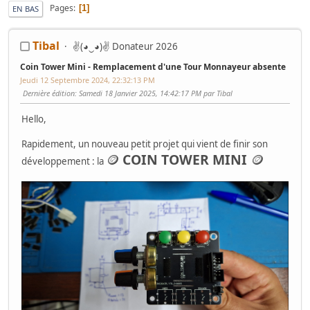
Pages
1
EN BAS
Tibal
✌(◕‿◕)✌ Donateur 2026
Coin Tower Mini - Remplacement d'une Tour Monnayeur absente
Jeudi 12 Septembre 2024, 22:32:13 PM
Dernière édition
: Samedi 18 Janvier 2025, 14:42:17 PM par Tibal
Hello,
Rapidement, un nouveau petit projet qui vient de finir son
🪙
COIN TOWER MINI
🪙
développement : la