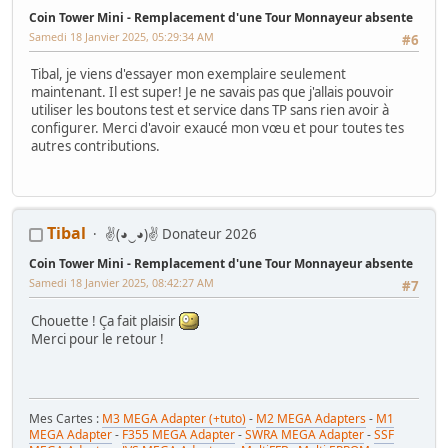
Coin Tower Mini - Remplacement d'une Tour Monnayeur absente
Samedi 18 Janvier 2025, 05:29:34 AM
#6
Tibal, je viens d'essayer mon exemplaire seulement
maintenant. Il est super! Je ne savais pas que j'allais pouvoir
utiliser les boutons test et service dans TP sans rien avoir à
configurer. Merci d'avoir exaucé mon vœu et pour toutes tes
autres contributions.
Tibal
✌(◕‿◕)✌ Donateur 2026
Coin Tower Mini - Remplacement d'une Tour Monnayeur absente
Samedi 18 Janvier 2025, 08:42:27 AM
#7
Chouette ! Ça fait plaisir
Merci pour le retour !
Mes Cartes :
M3 MEGA Adapter (+tuto)
-
M2 MEGA Adapters
-
M1
MEGA Adapter
-
F355 MEGA Adapter
-
SWRA MEGA Adapter
-
SSF