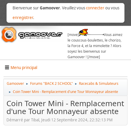
Bienvenue sur
Gamoover
. Veuillez vous
connecter
ou vous
enregistrer
.
[move]
Vous aimez
le couscous-boulettes, le chorizo,
la Force 4, et la mimolette ? Alors
soyez les bienvenus sur
Gamoover ! [/move]
Menu principal
Gamoover
Forums "BACK 2 SCHOOL"
Racecabs & Simulateurs
►
►
Coin Tower Mini - Remplacement d'une Tour Monnayeur absente
►
Coin Tower Mini - Remplacement
d'une Tour Monnayeur absente
Démarré par Tibal, Jeudi 12 Septembre 2024, 22:32:13 PM