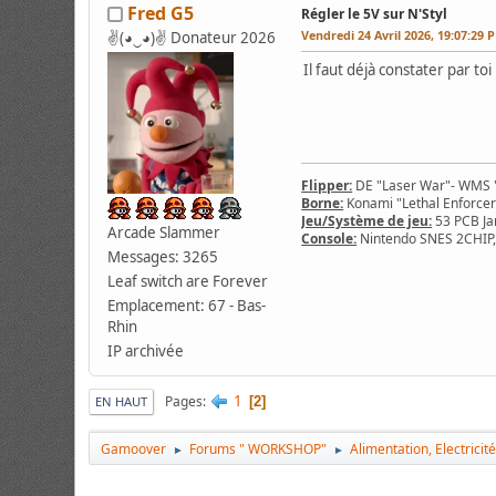
Fred G5
Régler le 5V sur N'Styl
Vendredi 24 Avril 2026, 19:07:29 
✌(◕‿◕)✌ Donateur 2026
Il faut déjà constater par t
Flipper:
DE "Laser War"- WMS "
Borne:
Konami "Lethal Enforcer
Jeu/Système de jeu:
53 PCB Ja
Arcade Slammer
Console:
Nintendo SNES 2CHIP,
Messages: 3265
Leaf switch are Forever
Emplacement: 67 - Bas-
Rhin
IP archivée
1
Pages
2
EN HAUT
Gamoover
Forums " WORKSHOP"
Alimentation, Electricit
►
►