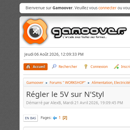
Bienvenue sur
Gamoover
. Veuillez vous
connecter
ou vo
Jeudi 06 Août 2026, 12:09:33 PM
Accueil
Rechercher
Connexion
Inscr
Gamoover
Forums " WORKSHOP"
Alimentation, Electricit
►
►
Régler le 5V sur N'Styl
Démarré par AlexB, Mardi 21 Avril 2026, 19:09:45 PM
1
Pages
2
EN BAS