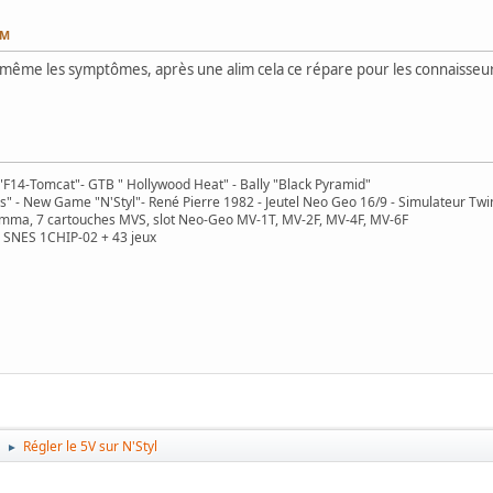
PM
oi même les symptômes, après une alim cela ce répare pour les connaisseu
F14-Tomcat"- GTB " Hollywood Heat" - Bally "Black Pyramid"
s" - New Game "N'Styl"- René Pierre 1982 - Jeutel Neo Geo 16/9 - Simulateur Twi
mma, 7 cartouches MVS, slot Neo-Geo MV-1T, MV-2F, MV-4F, MV-6F
 SNES 1CHIP-02 + 43 jeux
é
Régler le 5V sur N'Styl
►