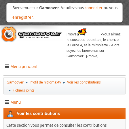
Bienvenue sur
Gamoover
. Veuillez vous
connecter
ou vous
enregistrer
.
[move]
Vous aimez
le couscous-boulettes, le chorizo,
la Force 4, et la mimolette ? Alors
soyez les bienvenus sur
Gamoover ! [/move]
Menu principal
Gamoover
Profil de nitromaxtv
Voir les contributions
►
►
Fichiers joints
►
Menu
Voir les contributions
Cette section vous permet de consulter les contributions