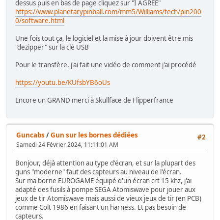
dessus puis en bas de page cliquez sur "I AGREE"
https://www.planetarypinball.com/mm5/Williams/tech/pin200
0/software.html
Une fois tout ça, le logiciel et la mise à jour doivent être mis
"dezipper" sur la clé USB
Pour le transfère, j'ai fait une vidéo de comment j'ai procédé
https://youtu.be/KUfsbYB6oUs
Encore un GRAND merci à Skullface de Flipperfrance
Guncabs
/
Gun sur les bornes dédiées
#2
Samedi 24 Février 2024, 11:11:01 AM
Bonjour, déjà attention au type d'écran, et sur la plupart des
guns "moderne" faut des capteurs au niveau de l'écran.
Sur ma borne EUROGAME équipé d'un écran crt 15 khz, j'ai
adapté des fusils à pompe SEGA Atomiswave pour jouer aux
jeux de tir Atomiswave mais aussi de vieux jeux de tir (en PCB)
comme Colt 1986 en faisant un harness. Et pas besoin de
capteurs.