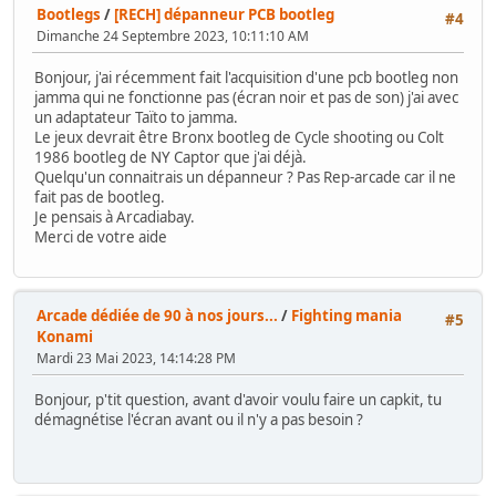
Bootlegs
/
[RECH] dépanneur PCB bootleg
#4
Dimanche 24 Septembre 2023, 10:11:10 AM
Bonjour, j'ai récemment fait l'acquisition d'une pcb bootleg non
jamma qui ne fonctionne pas (écran noir et pas de son) j'ai avec
un adaptateur Taïto to jamma.
Le jeux devrait être Bronx bootleg de Cycle shooting ou Colt
1986 bootleg de NY Captor que j'ai déjà.
Quelqu'un connaitrais un dépanneur ? Pas Rep-arcade car il ne
fait pas de bootleg.
Je pensais à Arcadiabay.
Merci de votre aide
Arcade dédiée de 90 à nos jours...
/
Fighting mania
#5
Konami
Mardi 23 Mai 2023, 14:14:28 PM
Bonjour, p'tit question, avant d'avoir voulu faire un capkit, tu
démagnétise l'écran avant ou il n'y a pas besoin ?