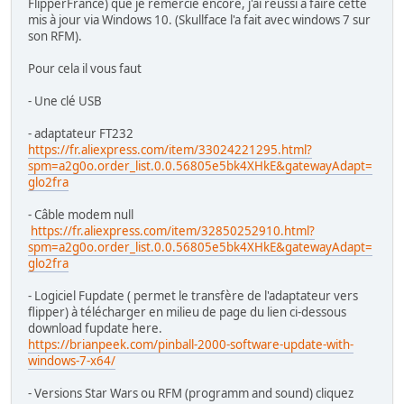
FlipperFrance) que je remercie encore, j'ai réussi à faire cette
mis à jour via Windows 10. (Skullface l'a fait avec windows 7 sur
son RFM).
Pour cela il vous faut
- Une clé USB
- adaptateur FT232
https://fr.aliexpress.com/item/33024221295.html?
spm=a2g0o.order_list.0.0.56805e5bk4XHkE&gatewayAdapt=
glo2fra
- Câble modem null
https://fr.aliexpress.com/item/32850252910.html?
spm=a2g0o.order_list.0.0.56805e5bk4XHkE&gatewayAdapt=
glo2fra
- Logiciel Fupdate ( permet le transfère de l'adaptateur vers
flipper) à télécharger en milieu de page du lien ci-dessous
download fupdate here.
https://brianpeek.com/pinball-2000-software-update-with-
windows-7-x64/
- Versions Star Wars ou RFM (programm and sound) cliquez