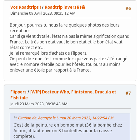
Vos Roadtrips !
/
Roadtrip inversé !😁
#6
Dimanche 09 Avril 2023, 09:35:12 AM
Bonjour, pourras-tu nous faire quelques photos des leurs
réceptions.
Car si ça vient d'Italie, l'état n'a pas la même signification quand
France. Le très bon état vaut le bon état et le bon état vaut
l'état correct etc...
Je l'ai remarqué lors d'achats de Flippers.
On peut dire que c'est comme lorsque vous partez à l'étrangé
avec le nombre d'étoile pour les hôtels, toujours au moins
enlever une étoile par rapport à la France.
Flippers
/
[WIP] Docteur Who, Flintstone, Dracula et
#7
Fish tale
Jeudi 23 Mars 2023, 08:38:43 AM
Citation de: Aganyte le Lundi 20 Mars 2023, 14:22:54 PM
C'est de la peinture en bombe mat (3€ la bombe chez
Action, il faut environ 3 bouteilles pour la caisse
complète).