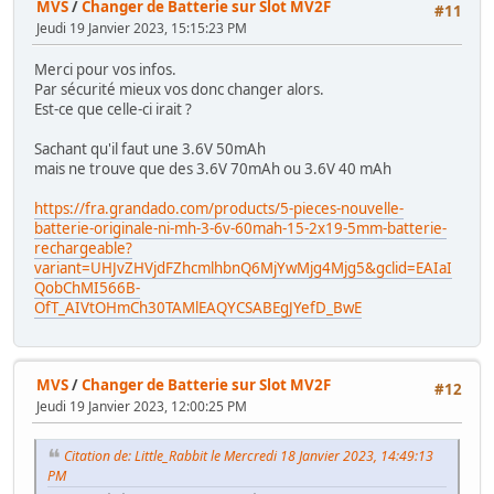
MVS
/
Changer de Batterie sur Slot MV2F
#11
Jeudi 19 Janvier 2023, 15:15:23 PM
Merci pour vos infos.
Par sécurité mieux vos donc changer alors.
Est-ce que celle-ci irait ?
Sachant qu'il faut une 3.6V 50mAh
mais ne trouve que des 3.6V 70mAh ou 3.6V 40 mAh
https://fra.grandado.com/products/5-pieces-nouvelle-
batterie-originale-ni-mh-3-6v-60mah-15-2x19-5mm-batterie-
rechargeable?
variant=UHJvZHVjdFZhcmlhbnQ6MjYwMjg4Mjg5&gclid=EAIaI
QobChMI566B-
OfT_AIVtOHmCh30TAMlEAQYCSABEgJYefD_BwE
MVS
/
Changer de Batterie sur Slot MV2F
#12
Jeudi 19 Janvier 2023, 12:00:25 PM
Citation de: Little_Rabbit le Mercredi 18 Janvier 2023, 14:49:13
PM