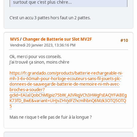
surtout que c'est plus chère...
C'est un accu 3 pattes hors faut un 2 pattes.
MVS
/
Changer de Batterie sur Slot MV2F
#10
Vendredi 20 Janvier 2023, 13:36:16 PM
Ok, merci pour vos conseils.
J'ai trouvé ça sinon, moins chère
https://fr.grandado.com/products/batterie-rechargeable-ni-
mh-3-6v-60mah-pour-horloge-ecouteurs-sans-fil-jouets-plc-
donnees-de-sauvegarde-batterie-de-memoire-ni-mh-avec-
broches-a-souder?
gclid=EAIaIQobChMIjpiz75bW_AIVRqjVCh3HWgFsEAQYFiABEg
K73fD_BwE&variant=UHJvZHVjdFZhcmlhbnQ6Mzk3OTQ5OTQ
5
Mais ne risque t-elle pas de fuir à la longue ?