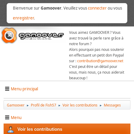
Bienvenue sur
Gamoover
. Veuillez vous
connecter
ou vous
enregistrer
.
Vous aimez GAMOOVER ? Vous
avez trouvé la perle rare grâce à
notre forum ?
Alors pourquoi pas nous soutenir
en effectuant un petit don Paypal
sur :
contribution@gamoover.net
C'est peut être un détail pour
vous, mais nous, ça nous aiderait
beaucoup !
Menu principal
Gamoover
Profil de Fish57
Voir les contributions
Messages
►
►
►
Menu
Voir les contributions