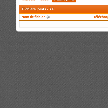
Fichiers joints - Ysi
Nom de fichier
Télécha