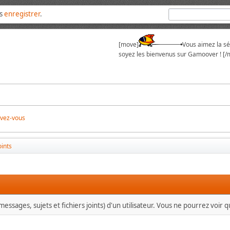
us
enregistrer
.
[move]
Vous aimez la sér
soyez les bienvenus sur Gamoover ! [/
ivez-vous
oints
essages, sujets et fichiers joints) d'un utilisateur. Vous ne pourrez voir 