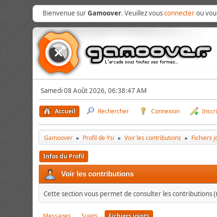
Bienvenue sur
Gamoover
. Veuillez vous
connecter
ou vo
Samedi 08 Août 2026, 06:38:47 AM
Accueil
Rechercher
Connexion
Inscr
Gamoover
Profil de Ysi
Voir les contributions
Fichiers j
►
►
►
Infos du Profil
Voir les contributions
Cette section vous permet de consulter les contributions (m
Messages
Sujets
Fichiers joints