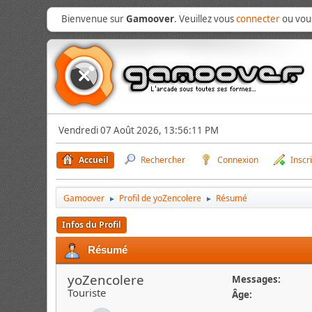
Bienvenue sur
Gamoover
. Veuillez vous
connecter
ou vo
Vendredi 07 Août 2026, 13:56:11 PM
Accueil
Rechercher
Connexion
Inscr
Gamoover
Profil de yoZencolere
Résumé
►
►
Infos du Profil
Résumé
yoZencolere
Messages:
Touriste
Âge: