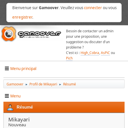
Bienvenue sur
Gamoover
. Veuillez vous
connecter
ou vous
enregistrer
.
Besoin de contacter un admin
pour une proposition, une
suggestion ou discuter d'un
probleme ?
C'est ici :
High_Cobra
,
AsPiC
ou
Pich
Menu principal
Gamoover
Profil de Mikayari
Résumé
►
►
Menu
Résumé
Mikayari
Nouveau