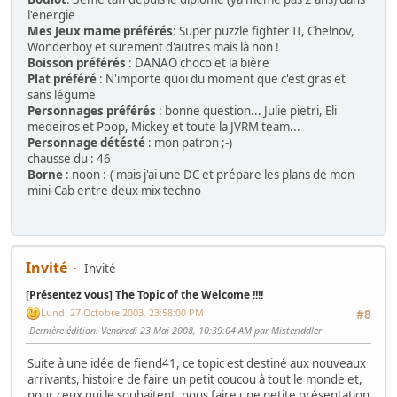
l'energie
Mes Jeux mame préférés
: Super puzzle fighter II, Chelnov,
Wonderboy et surement d'autres mais là non !
Boisson préférés
: DANAO choco et la bière
Plat préféré
: N'importe quoi du moment que c'est gras et
sans légume
Personnages préférés
: bonne question... Julie pietri, Eli
medeiros et Poop, Mickey et toute la JVRM team...
Personnage détésté
: mon patron ;-)
chausse du : 46
Borne
: noon :-( mais j'ai une DC et prépare les plans de mon
mini-Cab entre deux mix techno
Invité
Invité
[Présentez vous] The Topic of the Welcome !!!!
Lundi 27 Octobre 2003, 23:58:00 PM
#8
Dernière édition
: Vendredi 23 Mai 2008, 10:39:04 AM par Misteriddler
Suite à une idée de fiend41, ce topic est destiné aux nouveaux
arrivants, histoire de faire un petit coucou à tout le monde et,
pour ceux qui le souhaitent, nous faire une petite présentation