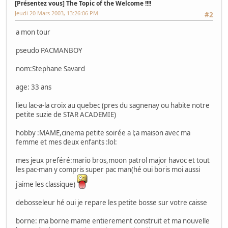
[Présentez vous] The Topic of the Welcome !!!!
Jeudi 20 Mars 2003, 13:26:06 PM
#2
a mon tour
pseudo PACMANBOY
nom:Stephane Savard
age: 33 ans
lieu lac-a-la croix au quebec (pres du sagnenay ou habite notre
petite suzie de STAR ACADEMIE)
hobby :MAME,cinema petite soirée a l;a maison avec ma
femme et mes deux enfants :lol:
mes jeux preféré:mario bros,moon patrol major havoc et tout
les pac-man y compris super pac man(hé oui boris moi aussi
j'aime les classique)
debosseleur hé oui je repare les petite bosse sur votre caisse
borne: ma borne mame entierement construit et ma nouvelle