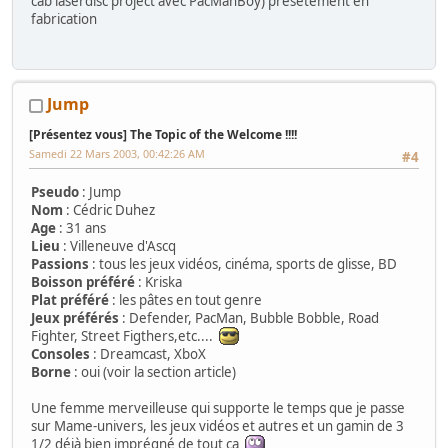
cab laserdisc project avec PacManBoy) presetement en
fabrication
Jump
[Présentez vous] The Topic of the Welcome !!!!
Samedi 22 Mars 2003, 00:42:26 AM
#4
Pseudo
: Jump
Nom
: Cédric Duhez
Age
: 31 ans
Lieu
: Villeneuve d'Ascq
Passions
: tous les jeux vidéos, cinéma, sports de glisse, BD
Boisson préféré
: Kriska
Plat préféré
: les pâtes en tout genre
Jeux préférés
: Defender, PacMan, Bubble Bobble, Road
Fighter, Street Figthers,etc....
Consoles
: Dreamcast, XboX
Borne
: oui (voir la section article)
Une femme merveilleuse qui supporte le temps que je passe
sur Mame-univers, les jeux vidéos et autres et un gamin de 3
1/2 déjà bien imprégné de tout ca