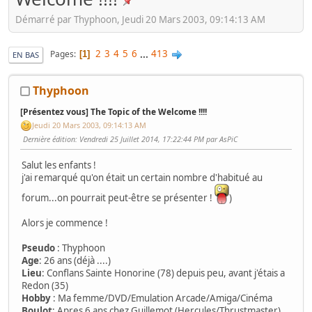
Démarré par Thyphoon, Jeudi 20 Mars 2003, 09:14:13 AM
2
3
4
5
6
...
413
Pages
1
EN BAS
Thyphoon
[Présentez vous] The Topic of the Welcome !!!!
Jeudi 20 Mars 2003, 09:14:13 AM
Dernière édition
: Vendredi 25 Juillet 2014, 17:22:44 PM par AsPiC
Salut les enfants !
j'ai remarqué qu'on était un certain nombre d'habitué au
forum...on pourrait peut-être se présenter !
)
Alors je commence !
Pseudo
: Thyphoon
Age
: 26 ans (déjà ....)
Lieu
: Conflans Sainte Honorine (78) depuis peu, avant j'étais a
Redon (35)
Hobby
: Ma femme/DVD/Emulation Arcade/Amiga/Cinéma
Boulot
: Apres 6 ans chez Guillemot (Hercules/Thrustmaster)