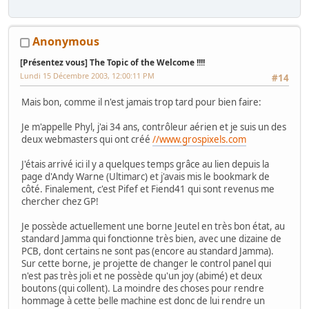
Anonymous
[Présentez vous] The Topic of the Welcome !!!!
Lundi 15 Décembre 2003, 12:00:11 PM
#14
Mais bon, comme il n'est jamais trop tard pour bien faire:
Je m'appelle Phyl, j'ai 34 ans, contrôleur aérien et je suis un des
deux webmasters qui ont créé
//www.grospixels.com
J'étais arrivé ici il y a quelques temps grâce au lien depuis la
page d'Andy Warne (Ultimarc) et j'avais mis le bookmark de
côté. Finalement, c'est Pifef et Fiend41 qui sont revenus me
chercher chez GP!
Je possède actuellement une borne Jeutel en très bon état, au
standard Jamma qui fonctionne très bien, avec une dizaine de
PCB, dont certains ne sont pas (encore au standard Jamma).
Sur cette borne, je projette de changer le control panel qui
n'est pas très joli et ne possède qu'un joy (abimé) et deux
boutons (qui collent). La moindre des choses pour rendre
hommage à cette belle machine est donc de lui rendre un