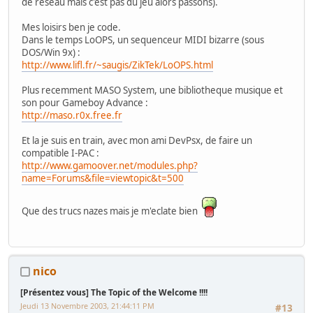
de reseau mais c'est pas du jeu alors passons).
Mes loisirs ben je code.
Dans le temps LoOPS, un sequenceur MIDI bizarre (sous
DOS/Win 9x) :
http://www.lifl.fr/~saugis/ZikTek/LoOPS.html
Plus recemment MASO System, une bibliotheque musique et
son pour Gameboy Advance :
http://maso.r0x.free.fr
Et la je suis en train, avec mon ami DevPsx, de faire un
compatible I-PAC :
http://www.gamoover.net/modules.php?
name=Forums&file=viewtopic&t=500
Que des trucs nazes mais je m'eclate bien
nico
[Présentez vous] The Topic of the Welcome !!!!
Jeudi 13 Novembre 2003, 21:44:11 PM
#13