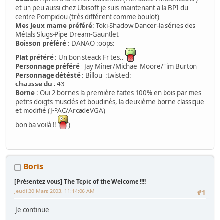
et un peu aussi chez Ubisoft je suis maintenant a la BPI du
centre Pompidou (très différent comme boulot)
Mes Jeux mame préféré
: Toki-Shadow Dancer-la séries des
Métals Slugs-Pipe Dream-Gauntlet
Boisson préféré
: DANAO :oops:
Plat préféré
: Un bon steack Frites..
Personnage préféré
: Jay Miner/Michael Moore/Tim Burton
Personnage détésté
: Billou :twisted:
chausse du :
43
Borne
: Oui 2 bornes la première faites 100% en bois par mes
petits doigts musclés et boudinés, la deuxième borne classique
et modifié (J-PAC/ArcadeVGA)
bon ba voilà !!
)
Boris
[Présentez vous] The Topic of the Welcome !!!!
Jeudi 20 Mars 2003, 11:14:06 AM
#1
Je continue