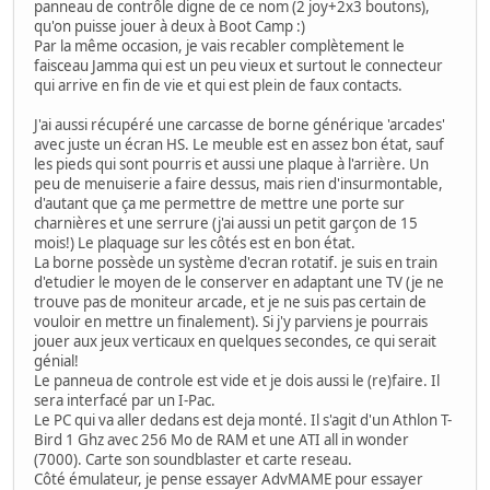
panneau de contrôle digne de ce nom (2 joy+2x3 boutons),
qu'on puisse jouer à deux à Boot Camp :)
Par la même occasion, je vais recabler complètement le
faisceau Jamma qui est un peu vieux et surtout le connecteur
qui arrive en fin de vie et qui est plein de faux contacts.
J'ai aussi récupéré une carcasse de borne générique 'arcades'
avec juste un écran HS. Le meuble est en assez bon état, sauf
les pieds qui sont pourris et aussi une plaque à l'arrière. Un
peu de menuiserie a faire dessus, mais rien d'insurmontable,
d'autant que ça me permettre de mettre une porte sur
charnières et une serrure (j'ai aussi un petit garçon de 15
mois!) Le plaquage sur les côtés est en bon état.
La borne possède un système d'ecran rotatif. je suis en train
d'etudier le moyen de le conserver en adaptant une TV (je ne
trouve pas de moniteur arcade, et je ne suis pas certain de
vouloir en mettre un finalement). Si j'y parviens je pourrais
jouer aux jeux verticaux en quelques secondes, ce qui serait
génial!
Le panneua de controle est vide et je dois aussi le (re)faire. Il
sera interfacé par un I-Pac.
Le PC qui va aller dedans est deja monté. Il s'agit d'un Athlon T-
Bird 1 Ghz avec 256 Mo de RAM et une ATI all in wonder
(7000). Carte son soundblaster et carte reseau.
Côté émulateur, je pense essayer AdvMAME pour essayer