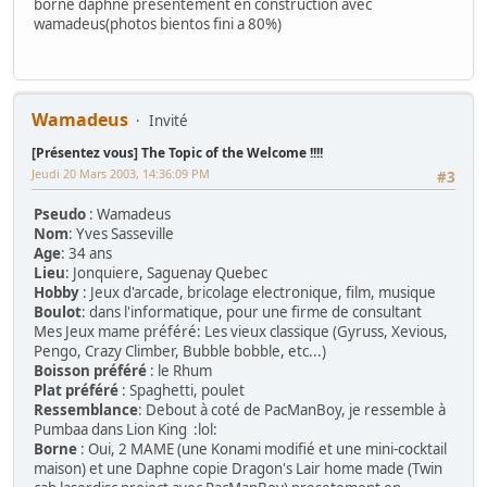
borne daphne presentement en construction avec
wamadeus(photos bientos fini a 80%)
Wamadeus
Invité
[Présentez vous] The Topic of the Welcome !!!!
Jeudi 20 Mars 2003, 14:36:09 PM
#3
Pseudo
: Wamadeus
Nom
: Yves Sasseville
Age
: 34 ans
Lieu
: Jonquiere, Saguenay Quebec
Hobby
: Jeux d'arcade, bricolage electronique, film, musique
Boulot
: dans l'informatique, pour une firme de consultant
Mes Jeux mame préféré: Les vieux classique (Gyruss, Xevious,
Pengo, Crazy Climber, Bubble bobble, etc...)
Boisson préféré
: le Rhum
Plat préféré
: Spaghetti, poulet
Ressemblance
: Debout à coté de PacManBoy, je ressemble à
Pumbaa dans Lion King :lol:
Borne
: Oui, 2 MAME (une Konami modifié et une mini-cocktail
maison) et une Daphne copie Dragon's Lair home made (Twin