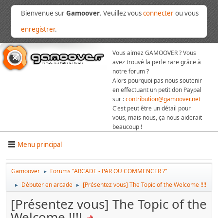
Bienvenue sur
Gamoover
. Veuillez vous
connecter
ou vous
enregistrer
.
Vous aimez GAMOOVER ? Vous
avez trouvé la perle rare grâce à
notre forum ?
Alors pourquoi pas nous soutenir
en effectuant un petit don Paypal
sur :
contribution@gamoover.net
C'est peut être un détail pour
vous, mais nous, ça nous aiderait
beaucoup !
Menu principal
Gamoover
Forums "ARCADE - PAR OU COMMENCER ?"
►
Débuter en arcade
[Présentez vous] The Topic of the Welcome !!!!
►
►
[Présentez vous] The Topic of the
Welcome !!!!