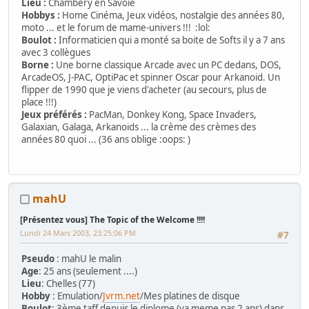
Lieu :
Chambéry en Savoie
Hobbys :
Home Cinéma, Jeux vidéos, nostalgie des années 80,
moto ... et le forum de mame-univers !!! :lol:
Boulot :
Informaticien qui a monté sa boite de Softs il y a 7 ans
avec 3 collègues
Borne :
Une borne classique Arcade avec un PC dedans, DOS,
ArcadeOS, J-PAC, OptiPac et spinner Oscar pour Arkanoid. Un
flipper de 1990 que je viens d'acheter (au secours, plus de
place !!!)
Jeux préférés :
PacMan, Donkey Kong, Space Invaders,
Galaxian, Galaga, Arkanoids ... la crème des crèmes des
années 80 quoi ... (36 ans oblige :oops: )
mahU
[Présentez vous] The Topic of the Welcome !!!!
Lundi 24 Mars 2003, 23:25:06 PM
#7
Pseudo
: mahU le malin
Age
: 25 ans (seulement ....)
Lieu
: Chelles (77)
Hobby
: Emulation/
Jvrm.net
/Mes platines de disque
Boulot
: 3ème taff depuis le diplome (ya meme pas 2 ans) dans