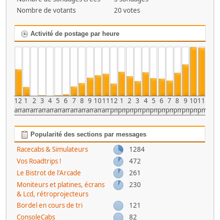
Nombre de votants
20 votes
Activité de postage par heure
12
1
2
3
4
5
6
7
8
9
10
11
12
1
2
3
4
5
6
7
8
9
10
11
am
am
am
am
am
am
am
am
am
am
am
am
pm
pm
pm
pm
pm
pm
pm
pm
pm
pm
pm
pm
Popularité des sections par messages
Racecabs & Simulateurs
1284
Vos Roadtrips !
472
Le Bistrot de l'Arcade
261
Moniteurs et platines, écrans
230
& Lcd, rétroprojecteurs
Bordel en cours de tri
121
ConsoleCabs
82