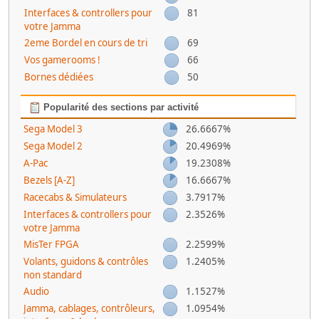
Interfaces & controllers pour
81
votre Jamma
2eme Bordel en cours de tri
69
Vos gamerooms !
66
Bornes dédiées
50
Popularité des sections par activité
Sega Model 3
26.6667%
Sega Model 2
20.4969%
A-Pac
19.2308%
Bezels [A-Z]
16.6667%
Racecabs & Simulateurs
3.7917%
Interfaces & controllers pour
2.3526%
votre Jamma
MisTer FPGA
2.2599%
Volants, guidons & contrôles
1.2405%
non standard
Audio
1.1527%
Jamma, cablages, contrôleurs,
1.0954%