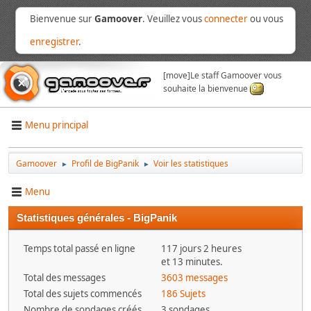
Bienvenue sur
Gamoover
. Veuillez vous
connecter
ou vous
enregistrer
.
[move]
Le staff Gamoover vous
souhaite la bienvenue
Menu principal
Gamoover
Profil de BigPanik
Voir les statistiques
►
►
Menu
Statistiques générales - BigPanik
Temps total passé en ligne
117 jours 2 heures
et 13 minutes.
Total des messages
3603 messages
Total des sujets commencés
186 Sujets
Nombre de sondages créés
3 sondages