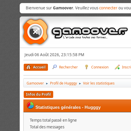
Bienvenue sur
Gamoover
. Veuillez vous
connecter
ou vo
Jeudi 06 Août 2026, 23:15:58 PM
Accueil
Rechercher
Connexion
Inscr
Gamoover
Profil de Hugggy
Voir les statistiques
►
►
Infos du Profil
Statistiques générales - Hugggy
Temps total passé en ligne
Total des messages