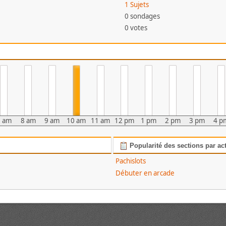
1 Sujets
0 sondages
0 votes
7 am
8 am
9 am
10 am
11 am
12 pm
1 pm
2 pm
3 pm
4 p
Popularité des sections par act
Pachislots
Débuter en arcade