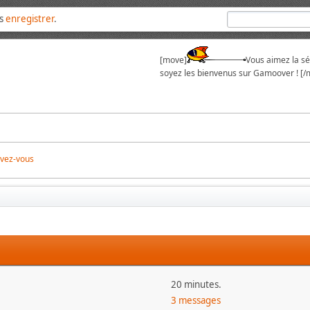
us
enregistrer
.
[move]
Vous aimez la sér
soyez les bienvenus sur Gamoover ! [/
ivez-vous
20 minutes.
3 messages