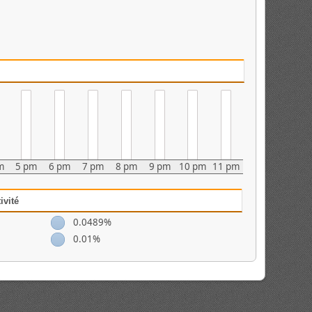
m
5 pm
6 pm
7 pm
8 pm
9 pm
10 pm
11 pm
ivité
0.0489%
0.01%