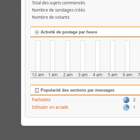
Total des sujets commencés
Nombre de sondages créés
Nombre de votants
Activité de postage par heure
12 am
1 am
2 am
3 am
4 am
5 am
6 am
Popularité des sections par messages
Pachislots
2
Débuter en arcade
1