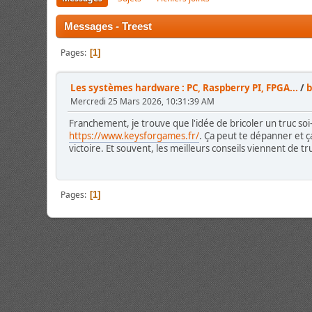
Messages - Treest
Pages
1
Les systèmes hardware : PC, Raspberry PI, FPGA...
/
b
Mercredi 25 Mars 2026, 10:31:39 AM
Franchement, je trouve que l'idée de bricoler un truc soi-
https://www.keysforgames.fr/
. Ça peut te dépanner et ç
victoire. Et souvent, les meilleurs conseils viennent de t
Pages
1