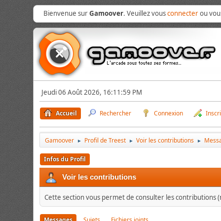
Bienvenue sur
Gamoover
. Veuillez vous
connecter
ou vo
Jeudi 06 Août 2026, 16:11:59 PM
Accueil
Rechercher
Connexion
Inscr
Gamoover
Profil de Treest
Voir les contributions
Mess
►
►
►
Infos du Profil
Voir les contributions
Cette section vous permet de consulter les contributions (m
Messages
Sujets
Fichiers joints