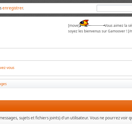
us
enregistrer
.
[move]
Vous aimez la sér
soyez les bienvenus sur Gamoover ! [/
ivez-vous
ages
essages, sujets et fichiers joints) d'un utilisateur. Vous ne pourrez voir 