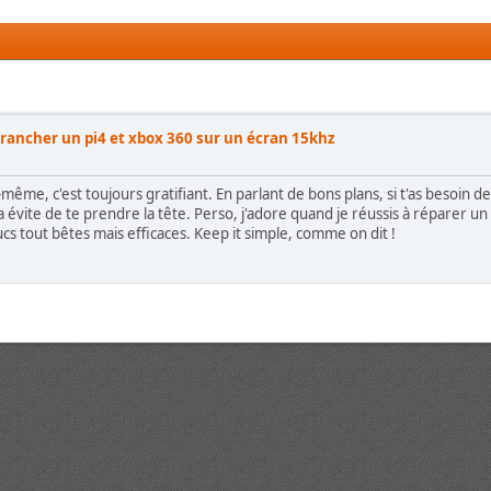
rancher un pi4 et xbox 360 sur un écran 15khz
même, c'est toujours gratifiant. En parlant de bons plans, si t'as besoin de
a évite de te prendre la tête. Perso, j'adore quand je réussis à réparer 
rucs tout bêtes mais efficaces. Keep it simple, comme on dit !