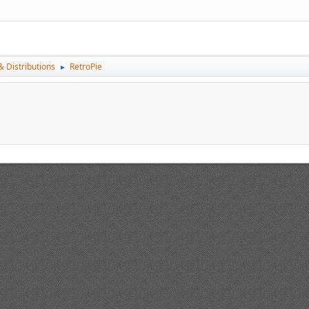
 Distributions
RetroPie
►