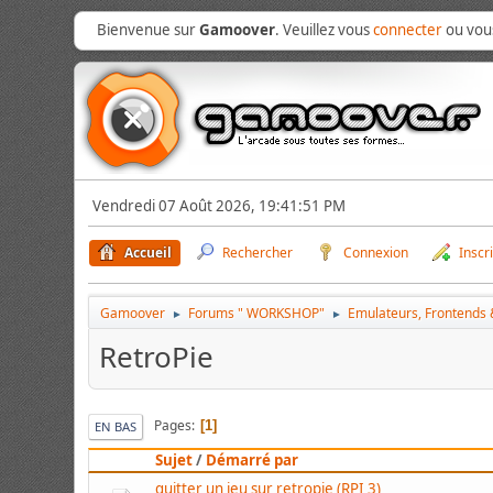
Bienvenue sur
Gamoover
. Veuillez vous
connecter
ou vo
Vendredi 07 Août 2026, 19:41:51 PM
Accueil
Rechercher
Connexion
Inscr
Gamoover
Forums " WORKSHOP"
Emulateurs, Frontends &
►
►
RetroPie
Pages
1
EN BAS
Sujet
/
Démarré par
quitter un jeu sur retropie (RPI 3)