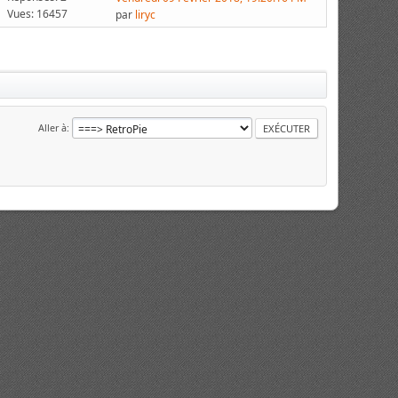
Vues: 16457
par
liryc
Aller à