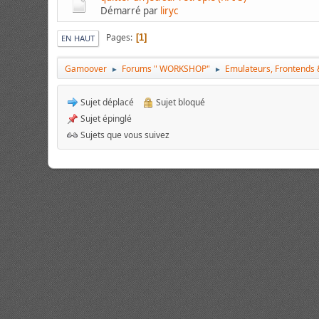
Démarré par
liryc
Pages
1
EN HAUT
Gamoover
Forums " WORKSHOP"
Emulateurs, Frontends &
►
►
Sujet déplacé
Sujet bloqué
Sujet épinglé
Sujets que vous suivez