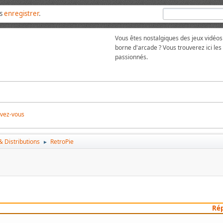
us
enregistrer
.
Vous êtes nostalgiques des jeux vidéos
borne d'arcade ? Vous trouverez ici l
passionnés.
ivez-vous
 Distributions
RetroPie
►
Ré