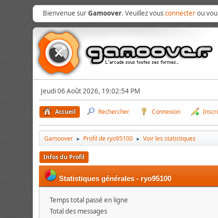
Bienvenue sur
Gamoover
. Veuillez vous
connecter
ou vo
Jeudi 06 Août 2026, 19:02:54 PM
Accueil
Rechercher
Connexion
Inscr
Gamoover
Profil de ryo95100
Voir les statistiques
►
►
Infos du Profil
Statistiques générales - ryo95100
Temps total passé en ligne
Total des messages