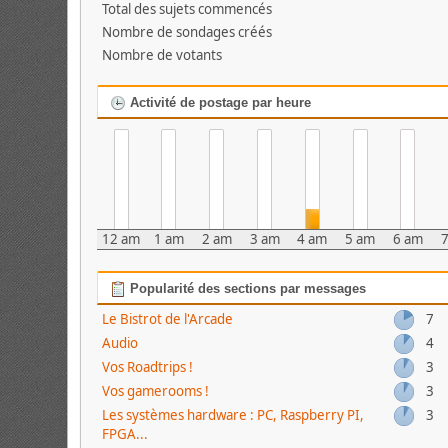
Total des sujets commencés
Nombre de sondages créés
Nombre de votants
Activité de postage par heure
12 am
1 am
2 am
3 am
4 am
5 am
6 am
Popularité des sections par messages
Le Bistrot de l'Arcade
7
Audio
4
Vos Roadtrips !
3
Vos gamerooms !
3
Les systèmes hardware : PC, Raspberry PI,
3
FPGA...