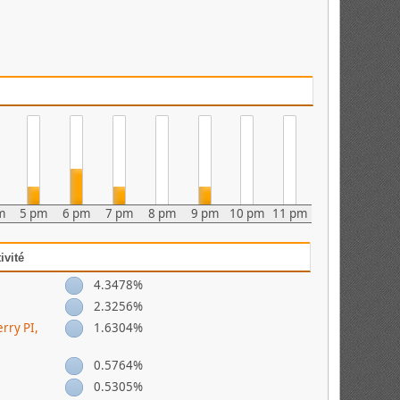
m
5 pm
6 pm
7 pm
8 pm
9 pm
10 pm
11 pm
ivité
4.3478%
2.3256%
rry PI,
1.6304%
0.5764%
0.5305%