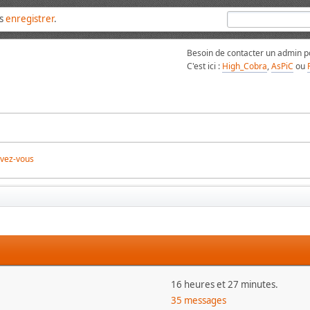
us
enregistrer
.
Besoin de contacter un admin po
C'est ici :
High_Cobra
,
AsPiC
ou
ivez-vous
16 heures et 27 minutes.
35 messages