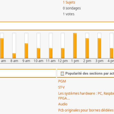
1 Sujets
0 sondages
1 votes
7 am
8 am
9 am
10 am
11 am
12 pm
1 pm
2 pm
3 pm
4 p
Popularité des sections par act
PGM
ST-V
Les systèmes hardware : PC, Raspbe
FPGA...
Audio
Pcb originales pour bornes dédiées