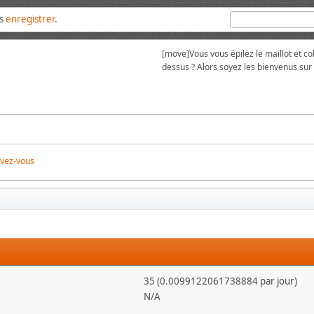
us
enregistrer
.
[move]
Vous vous épilez le maillot et 
dessus ? Alors soyez les bienvenus su
ivez-vous
35 (0.0099122061738884 par jour)
N/A