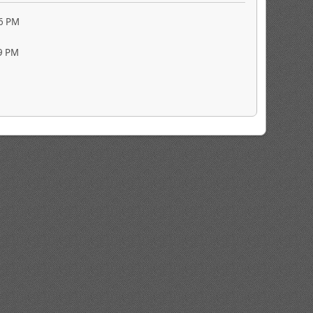
6 PM
9 PM