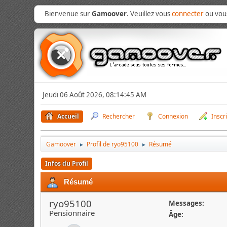
Bienvenue sur
Gamoover
. Veuillez vous
connecter
ou vo
Jeudi 06 Août 2026, 08:14:45 AM
Accueil
Rechercher
Connexion
Inscr
Gamoover
Profil de ryo95100
Résumé
►
►
Infos du Profil
Résumé
ryo95100
Messages:
Pensionnaire
Âge: