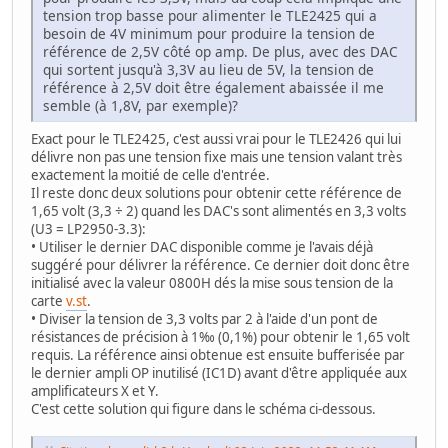
tension trop basse pour alimenter le TLE2425 qui a
besoin de 4V minimum pour produire la tension de
référence de 2,5V côté op amp. De plus, avec des DAC
qui sortent jusqu'à 3,3V au lieu de 5V, la tension de
référence à 2,5V doit être également abaissée il me
semble (à 1,8V, par exemple)?
Exact pour le TLE2425, c'est aussi vrai pour le TLE2426 qui lui
délivre non pas une tension fixe mais une tension valant très
exactement la moitié de celle d'entrée.
Il reste donc deux solutions pour obtenir cette référence de
1,65 volt (3,3 ÷ 2) quand les DAC's sont alimentés en 3,3 volts
(U3 = LP2950-3.3):
• Utiliser le dernier DAC disponible comme je l'avais déjà
suggéré pour délivrer la référence. Ce dernier doit donc être
initialisé avec la valeur 0800H dés la mise sous tension de la
carte
v.st
.
• Diviser la tension de 3,3 volts par 2 à l'aide d'un pont de
résistances de précision à 1‰ (0,1%) pour obtenir le 1,65 volt
requis. La référence ainsi obtenue est ensuite bufferisée par
le dernier ampli OP inutilisé (IC1D) avant d'être appliquée aux
amplificateurs X et Y.
C'est cette solution qui figure dans le schéma ci-dessous.