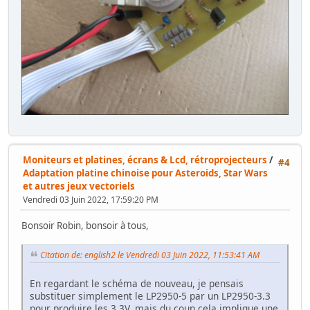
Moniteurs et platines, écrans & Lcd, rétroprojecteurs
/
#4
Adaptation platine chinoise pour Asteroids, Star Wars
et autres jeux vectoriels
Vendredi 03 Juin 2022, 17:59:20 PM
Bonsoir Robin, bonsoir à tous,
Citation de: english2 le Vendredi 03 Juin 2022, 11:53:41 AM
En regardant le schéma de nouveau, je pensais
substituer simplement le LP2950-5 par un LP2950-3.3
pour produire les 3,3V, mais du coup cela implique une