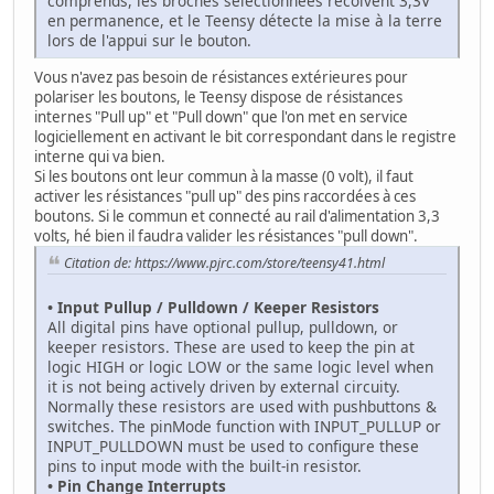
comprends, les broches sélectionnées recoivent 3,3V
en permanence, et le Teensy détecte la mise à la terre
lors de l'appui sur le bouton.
Vous n'avez pas besoin de résistances extérieures pour
polariser les boutons, le Teensy dispose de résistances
internes "Pull up" et "Pull down" que l'on met en service
logiciellement en activant le bit correspondant dans le registre
interne qui va bien.
Si les boutons ont leur commun à la masse (0 volt), il faut
activer les résistances "pull up" des pins raccordées à ces
boutons. Si le commun et connecté au rail d'alimentation 3,3
volts, hé bien il faudra valider les résistances "pull down".
Citation de: https://www.pjrc.com/store/teensy41.html
• Input Pullup / Pulldown / Keeper Resistors
All digital pins have optional pullup, pulldown, or
keeper resistors. These are used to keep the pin at
logic HIGH or logic LOW or the same logic level when
it is not being actively driven by external circuity.
Normally these resistors are used with pushbuttons &
switches. The pinMode function with INPUT_PULLUP or
INPUT_PULLDOWN must be used to configure these
pins to input mode with the built-in resistor.
• Pin Change Interrupts