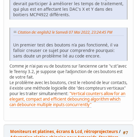
devrait participer à améliorer les temps de traitement,
qui plus est en affectant les DAC's X et Y dans des
boitiers MCP4922 différents.
Citation de: english2 le Samedi 07 Mai 2022, 23:24:45 PM
Un premier test des boutons n'a pas fonctionné, il va
falloir creuser ce sujet pour comprendre pourquoi:
sans doute un problème lié au code encore.
Comme je n'ai pas vu de boutons sur l'ancienne carte "v.st"avec
le Teensy 3.2, je suppose que l'adjonction de ces boutons est
de votre fait.
Le problème avec les boutons, c'est le rebond de leur contacts,
il existe une méthode logicielle dite "des compteurs verticaux"
pour les traiter simultanément:
"Vertical counters allow for an
elegant, compact and efficient debouncing algorithm which
can debounce multiple inputs concurrently"
Moniteurs et platines, écrans & Lcd, rétroprojecteurs
/
#7