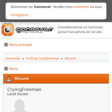
Bienvenue sur
Gamoover
. Veuillez vous
connecter
ou vous
enregistrer
.
[move]
Bienvenue sur Gamoover,
portail francophone de l'arcade.
Menu principal
Gamoover
Profil de CryingFreeman
Résumé
►
►
Menu
Résumé
CryingFreeman
Level Buster