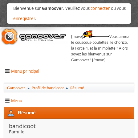
Bienvenue sur
Gamoover
. Veuillez vous
connecter
ou vous
enregistrer
.
[move]
Vous aimez
le couscous-boulettes, le chorizo,
la Force 4, et la mimolette ? Alors
soyez les bienvenus sur
Gamoover ! [/move]
Menu principal
Gamoover
Profil de bandicoot
Résumé
►
►
Menu
Résumé
bandicoot
Famille