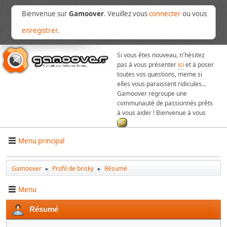
Bienvenue sur
Gamoover
. Veuillez vous
connecter
ou vous
enregistrer
.
Si vous êtes nouveau, n'hésitez
pas à vous présenter
ici
et à poser
toutes vos questions, meme si
elles vous paraissent ridicules...
Gamoover regroupe une
communauté de passionnés prêts
à vous aider ! Bienvenue à vous
Menu principal
Gamoover
Profil de brisky
Résumé
►
►
Menu
Résumé