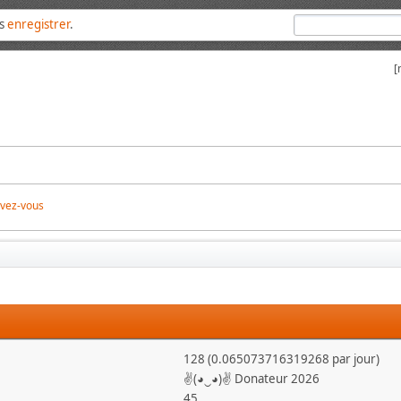
us
enregistrer
.
[
ivez-vous
128 (0.065073716319268 par jour)
✌(◕‿◕)✌ Donateur 2026
45