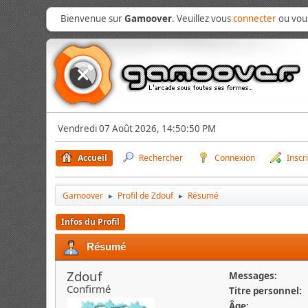
Bienvenue sur
Gamoover
. Veuillez vous
connecter
ou vo
Vendredi 07 Août 2026, 14:50:50 PM
Accueil
Rechercher
Connexion
Inscr
Gamoover
Profil de Zdouf
Résumé
►
►
Infos du Profil
Résumé
Zdouf
Messages:
Confirmé
Titre personnel:
Âge: