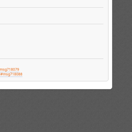
9#msg718079
88#msg718088