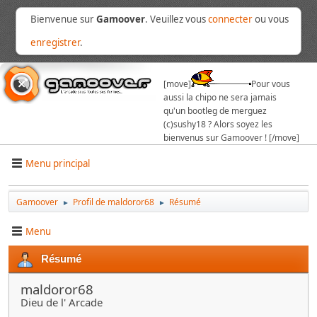
Bienvenue sur
Gamoover
. Veuillez vous
connecter
ou vous
enregistrer
.
[move]
Pour vous
aussi la chipo ne sera jamais
qu'un bootleg de merguez
(c)sushy18 ? Alors soyez les
bienvenus sur Gamoover ! [/move]
Menu principal
Gamoover
Profil de maldoror68
Résumé
►
►
Menu
Résumé
maldoror68
Dieu de l' Arcade