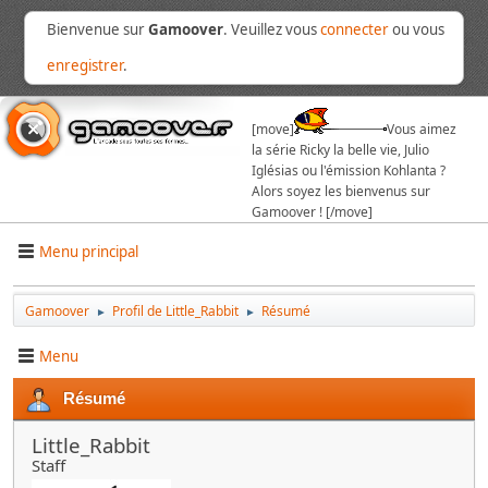
Bienvenue sur
Gamoover
. Veuillez vous
connecter
ou vous
enregistrer
.
[move]
Vous aimez
la série Ricky la belle vie, Julio
Iglésias ou l'émission Kohlanta ?
Alors soyez les bienvenus sur
Gamoover ! [/move]
Menu principal
Gamoover
Profil de Little_Rabbit
Résumé
►
►
Menu
Résumé
Little_Rabbit
Staff