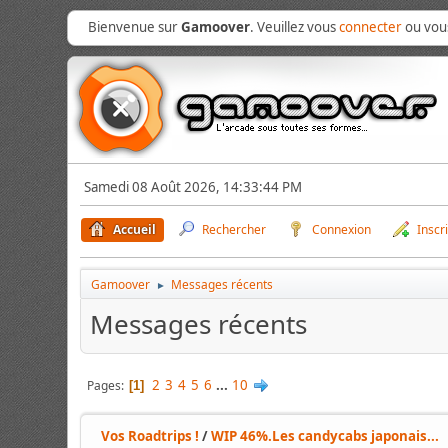
Bienvenue sur
Gamoover
. Veuillez vous
connecter
ou vo
Samedi 08 Août 2026, 14:33:44 PM
Accueil
Rechercher
Connexion
Inscr
Gamoover
Messages récents
►
Messages récents
2
3
4
5
6
...
10
Pages
1
Vos Roadtrips !
/
WIP 46%.Les candycabs japonais...