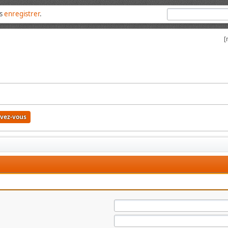
us
enregistrer
.
[
ivez-vous