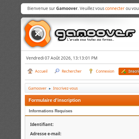
Bienvenue sur
Gamoover
. Veuillez vous
connecter
ou vo
Vendredi 07 Août 2026, 13:13:01 PM
Accueil
Rechercher
Connexion
Inscr
Gamoover
Inscrivez-vous
►
Formulaire d'inscription
Informations Requises
Identifiant:
Adresse e-mail: