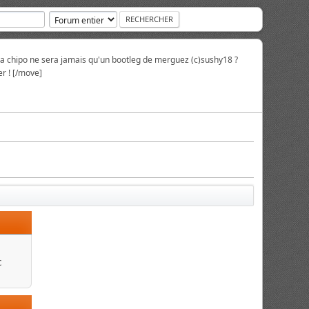
la chipo ne sera jamais qu'un bootleg de merguez (c)sushy18 ?
r ! [/move]
c