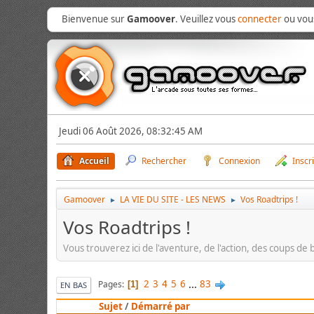
Bienvenue sur
Gamoover
. Veuillez vous
connecter
ou vo
Jeudi 06 Août 2026, 08:32:45 AM
Accueil
Rechercher
Connexion
Inscr
Gamoover
LA VIE DU SITE - LES NEWS
Vos Roadtrips !
►
►
Vos Roadtrips !
Vous trouverez ici de l'aventure, de l'action, des coups de
2
3
4
5
6
...
83
Pages
1
EN BAS
Sujet
/
Démarré par