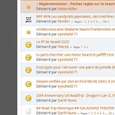
:: Règlementation :: Petites regles sur le teasin
Démarré par
Misteriddler
WIP 46%.Les candycabs japonaises..des machines à
Démarré par
fiend41
1
2
3
4
5
6
...
106
Pages
rendez-vous avec Madame Naomi Frankenstein et tu
Démarré par
eyeshield 71
Le RT de Nowél 2025
Démarré par
f4brice
1
2
Pages
tu parts chercher une motor board et pafffff c'est
Démarré par
eyeshield 71
trois types pour retrouver une paire de jumelle (R
Démarré par
eyeshield 71
mission confiée par zion en ford MS-06 ZAKU II en 
Démarré par
eyeshield 71
20th Anniversary UK RoadTrip : Dragon's Lair II, t
Démarré par
Darth Nuno
## Road Trip Historique ## GALAXIAN3 THEATE
Démarré par
Darth Nuno
1
2
3
4
5
6
...
28
Pages