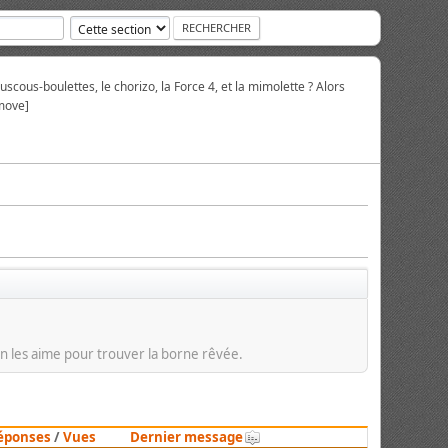
scous-boulettes, le chorizo, la Force 4, et la mimolette ? Alors
move]
 on les aime pour trouver la borne rêvée.
éponses
/
Vues
Dernier message