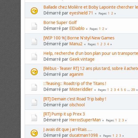
Ballade chez Molière et Boby Lapointe chercher 
Démarré par
eyeshield 71
1
2
Pages
Borne Super Golf
Démarré par
ElDiablo
1
2
Pages
[WIP 100 %] Borne N'styl New Games
Démarré par
Manu2
1
2
3
4
Pages
Help, recherche d'un bon plan pour un transport
Démarré par
Geek vintage
[Rébus - Teaser RT] 12 ans plus tard, sobre il ach
Démarré par
aganim
::Teasing:: Roadtrip of the Titans !
Démarré par
Misteriddler
1
2
3
4
5
6
...
20
Pages
[RT] Demain c'est Road Trip baby !
Démarré par
olschool
[RT] Pump it up Prex 3
Démarré par
HerosSuperMan
1
2
3
Pages
J avais dit que j arrêtais ....
Démarré par
ducatman1098
1
2
3
Pages