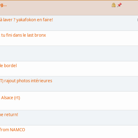
g...
 laver ? yakafokon en faire!
 fini dans le last bronx
 le bordel
T) rajout photos intérieures
Alsace (rt)
he return!
R from NAMCO