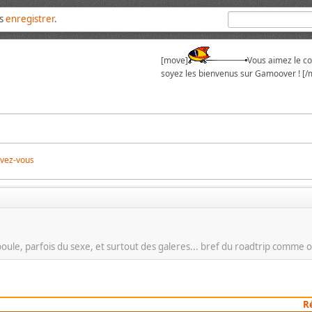
us
enregistrer
.
[move]
Vous aimez le cou
soyez les bienvenus sur Gamoover ! [/
ivez-vous
 boule, parfois du sexe, et surtout des galeres... bref du roadtrip comme
R