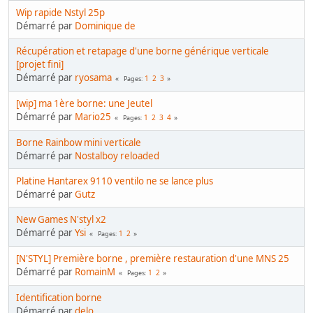
Wip rapide Nstyl 25p
Démarré par
Dominique de
Récupération et retapage d'une borne générique verticale
[projet fini]
Démarré par
ryosama
1
2
3
Pages
[wip] ma 1ère borne: une Jeutel
Démarré par
Mario25
1
2
3
4
Pages
Borne Rainbow mini verticale
Démarré par
Nostalboy reloaded
Platine Hantarex 9110 ventilo ne se lance plus
Démarré par
Gutz
New Games N'styl x2
Démarré par
Ysi
1
2
Pages
[N'STYL] Première borne , première restauration d'une MNS 25
Démarré par
RomainM
1
2
Pages
Identification borne
Démarré par
delo