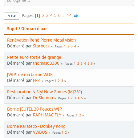
Eurogame...
2
3
4
5
6
...
14
Pages
1
EN BAS
Sujet
/
Démarré par
Renévation René Pierre Metal vision
Démarré par
Starbuck
1
2
3
4
Pages
Petite euro sortie de grange
Démarré par
thomas63300
1
2
3
4
5
6
Pages
[WIP] de ma borne WDK
Démarré par
FPZ
1
2
3
Pages
Restauration N'Styl New Games (MJ25?)
Démarré par
Dr Sloomp
1
2
3
4
5
Pages
Borne JEUTEL 20 Pouces WIP
Démarré par
RAPH MAC FLY
1
2
Pages
Borne Karateco - Donkey Kong
Démarré par
VWBUS
1
2
Pages