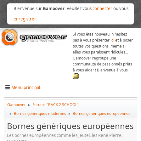
Bienvenue sur
Gamoover
. Veuillez vous
connecter
ou vous
enregistrer
.
Si vous êtes nouveau, n'hésitez
pas à vous présenter
ici
et à poser
toutes vos questions, meme si
elles vous paraissent ridicules...
Gamoover regroupe une
communauté de passionnés prêts
à vous aider ! Bienvenue à vous
Menu principal
Gamoover
Forums "BACK 2 SCHOOL"
►
Bornes génériques modernes
Bornes génériques européennes
►
►
Bornes génériques européennes
Les bornes européennes comme les Jeutel, les René Pierre,