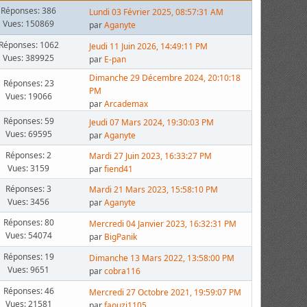
Réponses: 386
Lundi 03 Février 2025, 08:57:31 AM
Vues: 150869
par
Aganyte
Réponses: 1062
Jeudi 11 Juin 2026, 14:49:11 PM
Vues: 389925
par
E-pan
Dimanche 29 Décembre 2024, 20:10:18
Réponses: 23
PM
Vues: 19066
par
Arcademax
Réponses: 59
Jeudi 07 Mars 2024, 19:30:03 PM
Vues: 69595
par
Aganyte
Réponses: 2
Mardi 27 Juin 2023, 16:33:27 PM
Vues: 3159
par
fiend41
Réponses: 3
Mardi 21 Mars 2023, 15:58:10 PM
Vues: 3456
par
Aganyte
Réponses: 80
Mercredi 04 Janvier 2023, 16:32:31 PM
Vues: 54074
par
BigPanik
Réponses: 19
Dimanche 13 Mars 2022, 13:58:00 PM
Vues: 9651
par
cobra116
Réponses: 46
Mercredi 27 Octobre 2021, 19:59:07 PM
Vues: 21581
par
faouzi1105