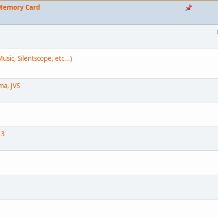
 Memory Card
sic, Silentscope, etc...)
ma, JVS
 3