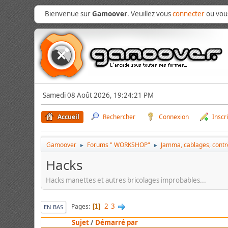
Bienvenue sur
Gamoover
. Veuillez vous
connecter
ou vo
Samedi 08 Août 2026, 19:24:21 PM
Accueil
Rechercher
Connexion
Inscr
Gamoover
Forums " WORKSHOP"
Jamma, cablages, contrô
►
►
Hacks
Hacks manettes et autres bricolages improbables...
2
3
Pages
1
EN BAS
Sujet
/
Démarré par