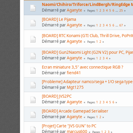
Naomi/Chihiro/Triforce/LindBergh/RingEdge
Démarré par
Aganyte
1
2
3
4
5
6
...
25
Pages
[BOARD] Le Pijama
Démarré par
Aganyte
1
2
3
4
5
6
...
67
Pages
[BOARD] RTC Konami (GTI Club, Thrill Drive, PoPnMu
Démarré par
Aganyte
1
2
Pages
[BOARD] Gun2Naomi Light (G2N V2) pour PC, Pija
Démarré par
Aganyte
1
2
3
4
Pages
Ecran miniature 3,5" avec connectique RGB ?
Démarré par
fiend41
[Probleme] Adapteur namco/sega + I/O sega type
Démarré par
Mgt1275
[BOARD] JVS2PC
Démarré par
Aganyte
1
2
3
4
5
6
Pages
[BOARD] Arcade Gamepad Serialiser
Démarré par
Aganyte
1
2
Pages
[Projet] Carte "JVS GUN" to PC
Démarré par
marcus600
1
2
3
Pages