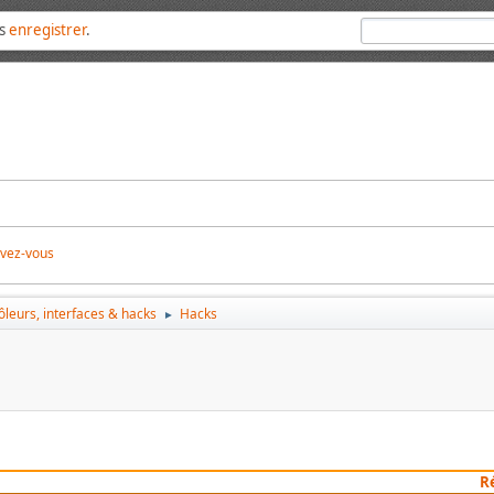
us
enregistrer
.
ivez-vous
leurs, interfaces & hacks
Hacks
►
R