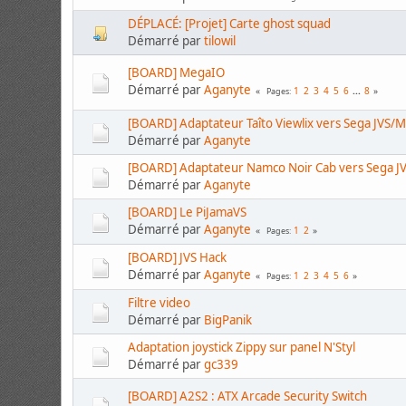
DÉPLACÉ: [Projet] Carte ghost squad
Démarré par
tilowil
[BOARD] MegaIO
Démarré par
Aganyte
1
2
3
4
5
6
...
8
Pages
[BOARD] Adaptateur Taîto Viewlix vers Sega JVS/
Démarré par
Aganyte
[BOARD] Adaptateur Namco Noir Cab vers Sega 
Démarré par
Aganyte
[BOARD] Le PiJamaVS
Démarré par
Aganyte
1
2
Pages
[BOARD] JVS Hack
Démarré par
Aganyte
1
2
3
4
5
6
Pages
Filtre video
Démarré par
BigPanik
Adaptation joystick Zippy sur panel N'Styl
Démarré par
gc339
[BOARD] A2S2 : ATX Arcade Security Switch