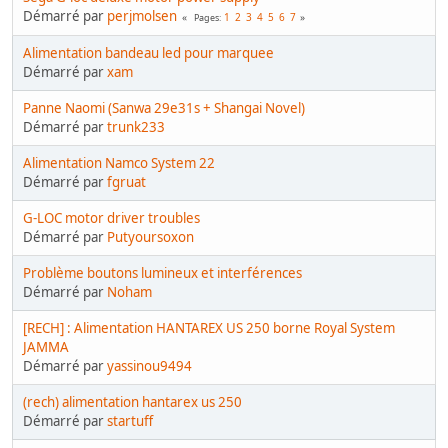
Démarré par
perjmolsen
1
2
3
4
5
6
7
Pages
Alimentation bandeau led pour marquee
Démarré par
xam
Panne Naomi (Sanwa 29e31s + Shangai Novel)
Démarré par
trunk233
Alimentation Namco System 22
Démarré par
fgruat
G-LOC motor driver troubles
Démarré par
Putyoursoxon
Problème boutons lumineux et interférences
Démarré par
Noham
[RECH] : Alimentation HANTAREX US 250 borne Royal System
JAMMA
Démarré par
yassinou9494
(rech) alimentation hantarex us 250
Démarré par
startuff