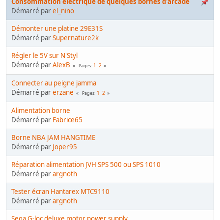
Consommation électrique de quelques bornes d'arcade
Démarré par
el_nino
Démonter une platine 29E31S
Démarré par
Supernature2k
Régler le 5V sur N'Styl
Démarré par
AlexB
1
2
Pages
Connecter au peigne jamma
Démarré par
erzane
1
2
Pages
Alimentation borne
Démarré par
Fabrice65
Borne NBA JAM HANGTIME
Démarré par
Joper95
Réparation alimentation JVH SPS 500 ou SPS 1010
Démarré par
argnoth
Tester écran Hantarex MTC9110
Démarré par
argnoth
Sega G-loc deluxe motor power supply