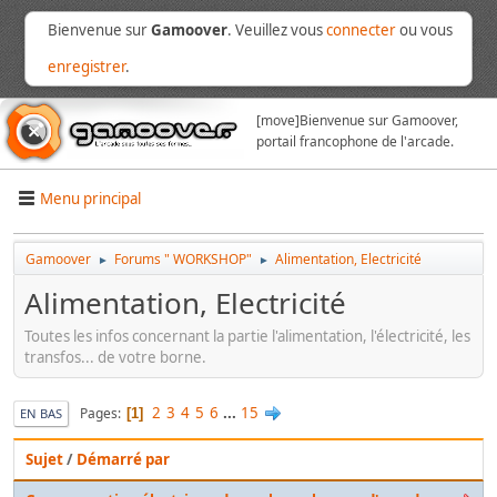
Bienvenue sur
Gamoover
. Veuillez vous
connecter
ou vous
enregistrer
.
[move]
Bienvenue sur Gamoover,
portail francophone de l'arcade.
Menu principal
Gamoover
Forums " WORKSHOP"
Alimentation, Electricité
►
►
Alimentation, Electricité
Toutes les infos concernant la partie l'alimentation, l'électricité, les
transfos... de votre borne.
2
3
4
5
6
...
15
Pages
1
EN BAS
Sujet
/
Démarré par