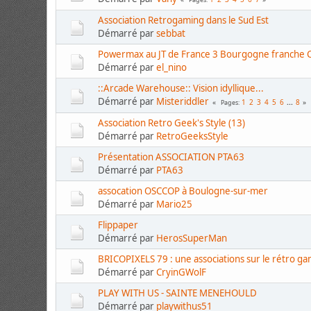
Association Retrogaming dans le Sud Est
Démarré par
sebbat
Powermax au JT de France 3 Bourgogne franche
Démarré par
el_nino
::Arcade Warehouse:: Vision idyllique...
Démarré par
Misteriddler
1
2
3
4
5
6
...
8
Pages
Association Retro Geek's Style (13)
Démarré par
RetroGeeksStyle
Présentation ASSOCIATION PTA63
Démarré par
PTA63
assocation OSCCOP à Boulogne-sur-mer
Démarré par
Mario25
Flippaper
Démarré par
HerosSuperMan
BRICOPIXELS 79 : une associations sur le rétro ga
Démarré par
CryinGWolF
PLAY WITH US - SAINTE MENEHOULD
Démarré par
playwithus51