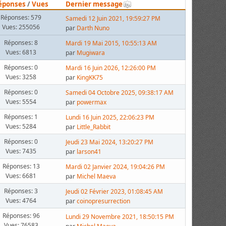
éponses
/
Vues
Dernier message
Réponses: 579
Samedi 12 Juin 2021, 19:59:27 PM
Vues: 255056
par
Darth Nuno
Réponses: 8
Mardi 19 Mai 2015, 10:55:13 AM
Vues: 6813
par
Mugiwara
Réponses: 0
Mardi 16 Juin 2026, 12:26:00 PM
Vues: 3258
par
KingKK75
Réponses: 0
Samedi 04 Octobre 2025, 09:38:17 AM
Vues: 5554
par
powermax
Réponses: 1
Lundi 16 Juin 2025, 22:06:23 PM
Vues: 5284
par
Little_Rabbit
Réponses: 0
Jeudi 23 Mai 2024, 13:20:27 PM
Vues: 7435
par
larson41
Réponses: 13
Mardi 02 Janvier 2024, 19:04:26 PM
Vues: 6681
par
Michel Maeva
Réponses: 3
Jeudi 02 Février 2023, 01:08:45 AM
Vues: 4764
par
coinopresurrection
Réponses: 96
Lundi 29 Novembre 2021, 18:50:15 PM
Vues: 76583