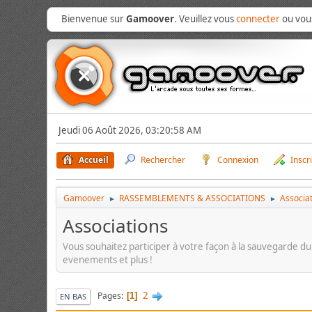
Bienvenue sur
Gamoover
. Veuillez vous
connecter
ou vo
Jeudi 06 Août 2026, 03:20:58 AM
Accueil
Rechercher
Connexion
Inscr
Gamoover
RASSEMBLEMENTS & ASSOCIATIONS
Associa
►
►
Associations
Vous souhaitez participer à votre façon à la sauvegarde du
evenements et plus !
2
Pages
1
EN BAS