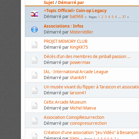
Sujet
/
Démarré par
<Topic Officiel> Coin-op Legacy
Démarré par
bat968
1
2
3
4
5
6
...
37
Pages
Associations : Infos
Démarré par
Misteriddler
PROJET MEMORY CLUB
Démarré par
KingKK75
Décès d’un des membres de pinball passion …
Démarré par
powermax
IAL - International Arcade League
Démarré par
shanki91
Un musée vivant du flipper à Tarascon et associati
Démarré par
larson41
Celtic Arcade Museum
Démarré par
Michel Maeva
Association CoinopResurrection
Démarré par
coinopresurrection
Création d'une association "Jeu Vidéo" à Besançon
Démarré par
Vany
1
2
3
4
5
6
7
Pages