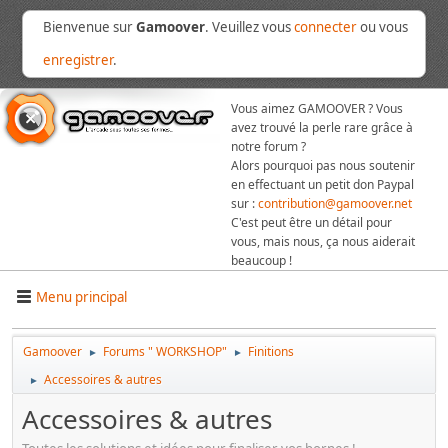
Bienvenue sur
Gamoover
. Veuillez vous
connecter
ou vous
enregistrer
.
Vous aimez GAMOOVER ? Vous
avez trouvé la perle rare grâce à
notre forum ?
Alors pourquoi pas nous soutenir
en effectuant un petit don Paypal
sur :
contribution@gamoover.net
C'est peut être un détail pour
vous, mais nous, ça nous aiderait
beaucoup !
Menu principal
Gamoover
Forums " WORKSHOP"
Finitions
►
►
Accessoires & autres
►
Accessoires & autres