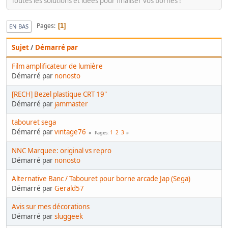
Toutes les solutions et idées pour finaliser vos bornes !
Pages
1
EN BAS
Sujet
/
Démarré par
Film amplificateur de lumière
Démarré par
nonosto
[RECH] Bezel plastique CRT 19"
Démarré par
jammaster
tabouret sega
Démarré par
vintage76
1
2
3
Pages
NNC Marquee: original vs repro
Démarré par
nonosto
Alternative Banc / Tabouret pour borne arcade Jap (Sega)
Démarré par
Gerald57
Avis sur mes décorations
Démarré par
sluggeek