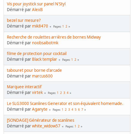
Vis pour joystick sur panel N'Styl
Démarré par
AlexB
bezel sur mesure?
Démarré par
mik8470
1
2
Pages
Recherche de roulettes arrières de bornes Midway
Démarré par
noobsaibotmk
filme de protection pour cocktail
Démarré par
Black templar
1
2
Pages
tabouret pour borne d'arcade
Démarré par
marcus600
Marquee interactif
Démarré par
virtek
1
2
3
4
Pages
Le SLG3000 Scanlines Generator et son équivalent homemade.
Démarré par
Aganyte
1
2
3
4
5
6
7
Pages
[SONDAGE] Générateur de scanlines
Démarré par
white_widow57
1
2
Pages