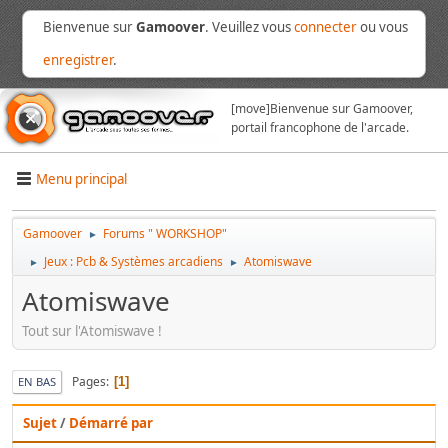
Bienvenue sur
Gamoover
. Veuillez vous
connecter
ou vous
enregistrer
.
[move]
Bienvenue sur Gamoover,
portail francophone de l'arcade.
Menu principal
Gamoover
Forums " WORKSHOP"
►
Jeux : Pcb & Systèmes arcadiens
Atomiswave
►
►
Atomiswave
Tout sur l'Atomiswave !
Pages
1
EN BAS
Sujet
/
Démarré par