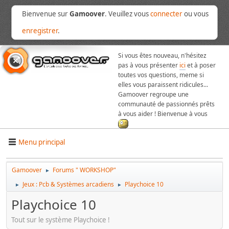
Bienvenue sur
Gamoover
. Veuillez vous
connecter
ou vous
enregistrer
.
Si vous êtes nouveau, n'hésitez
pas à vous présenter
ici
et à poser
toutes vos questions, meme si
elles vous paraissent ridicules...
Gamoover regroupe une
communauté de passionnés prêts
à vous aider ! Bienvenue à vous
Menu principal
Gamoover
Forums " WORKSHOP"
►
Jeux : Pcb & Systèmes arcadiens
Playchoice 10
►
►
Playchoice 10
Tout sur le système Playchoice !