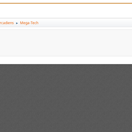
arcadiens
Mega-Tech
►