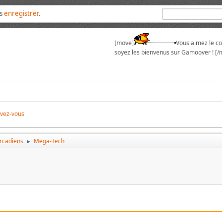
us
enregistrer
.
[move]
Vous aimez le cou
soyez les bienvenus sur Gamoover ! [/
ivez-vous
arcadiens
Mega-Tech
►