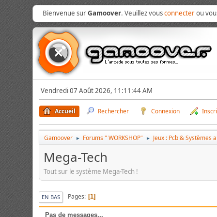
Bienvenue sur
Gamoover
. Veuillez vous
connecter
ou vo
Vendredi 07 Août 2026, 11:11:44 AM
Accueil
Rechercher
Connexion
Inscr
Gamoover
Forums " WORKSHOP"
Jeux : Pcb & Systèmes 
►
►
Mega-Tech
Tout sur le système Mega-Tech !
Pages
1
EN BAS
Pas de messages...